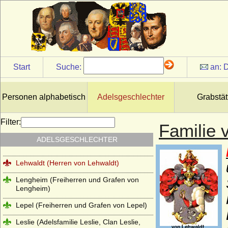
Larisch, Larisch von Groß-Nimsdorff und
Larisch von Mönnich (Herren, Freiherren
und Grafen)
Laskariden
Lattorff (Herren von Lattorff)
Start
Suche:
an:
D
L'Estocq (Herren von L'Estocq)
Ledebur (Ledebur-Wicheln), Herren,
Freiherren und Grafen von Ledebur bzw.
Personen alphabetisch
Adelsgeschlechter
Grabstät
Ledebur-Wicheln
Le Fort, Herren und Freiherren
Filter:
Familie 
Lehndorff (Reichsgrafen von Lehndorff,
ADELSGESCHLECHTER
preuss. Grafen von Lehndorff)
Lehwaldt (Herren von Lehwaldt)
Lengheim (Freiherren und Grafen von
Lengheim)
Lepel (Freiherren und Grafen von Lepel)
Leslie (Adelsfamilie Leslie, Clan Leslie,