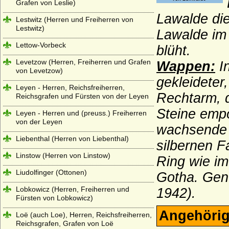
Grafen von Leslie)
Lawalde die
Lestwitz (Herren und Freiherren von
Lestwitz)
Lawalde im
Lettow-Vorbeck
blüht.
Levetzow (Herren, Freiherren und Grafen
Wappen:
In
von Levetzow)
gekleideter
Leyen - Herren, Reichsfreiherren,
Rechtarm, d
Reichsgrafen und Fürsten von der Leyen
Steine emp
Leyen - Herren und (preuss.) Freiherren
von der Leyen
wachsende g
Liebenthal (Herren von Liebenthal)
silbernen F
Linstow (Herren von Linstow)
Ring wie im
Liudolfinger (Ottonen)
Gotha. Gene
Lobkowicz (Herren, Freiherren und
1942).
Fürsten von Lobkowicz)
Angehörig
Loë (auch Loe), Herren, Reichsfreiherren,
Reichsgrafen, Grafen von Loë