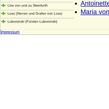
Antoinett
Löw von und zu Steinfurth
Maria vo
Loss (Herren und Grafen von Loss)
Lubomirski (Fürsten Lubomirski)
Luckner (Herren, Freiherren und Grafen)
Impressum
Ludowinger
Lüderitz (Herren von Lüderitz)
Lütke, von der
Luitpoldinger
Lynar (Grafen und Fürsten zu Lynar)
Makedonische Dynastie
Maltzan (Moltzan, Moltzahn, Maltzahn),
Herren, Freiherren und Grafen
Mansfeld (Grafen von Mansfeld)
Marwitz (Herren von der Marwitz)