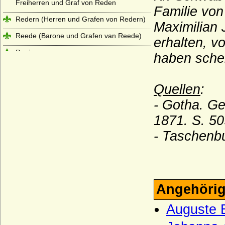
Freiherren und Graf von Reden
Familie von
Redern (Herren und Grafen von Redern)
Maximilian 
Reede (Barone und Grafen van Reede)
erhalten, v
Reginare
haben sche
Reginare (Haus Hessen)
Reinhardt (Reinhard, Reinhard), Herren
Quellen
:
von Reinhardt
- Gotha. Ge
Reventlow
1871.
S. 50
Ribbeck (Herren von Ribbeck)
- Taschenbu
Riedesel (zu Bellersheim, Camberg und
Eisenbach), letztere Reichsfreiherren
Robertiner (Les Robertiens, Rupertiner)
Rochow (Familie von Rochow)
Angehörig
Roebel (Röbel)
Auguste 
Roedern (Rödern), Herren,