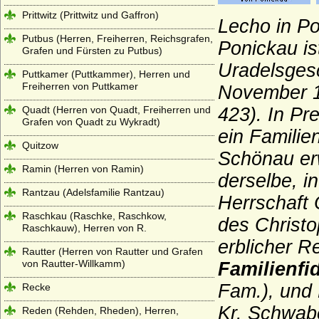
Prittwitz (Prittwitz und Gaffron)
Lecho in P
Putbus (Herren, Freiherren, Reichsgrafen,
Ponickau i
Grafen und Fürsten zu Putbus)
Uradelsgesc
Puttkamer (Puttkammer), Herren und
Freiherren von Puttkamer
November 13
Quadt (Herren von Quadt, Freiherren und
423). In Pr
Grafen von Quadt zu Wykradt)
ein Familie
Quitzow
Schönau er
Ramin (Herren von Ramin)
derselbe, i
Rantzau (Adelsfamilie Rantzau)
Herrschaft
Raschkau (Raschke, Raschkow,
des Christo
Raschkauw), Herren von R.
erblicher R
Rautter (Herren von Rautter und Grafen
von Rautter-Willkamm)
Familienf
Fam.), und
Recke
Kr. Schwab
Reden (Rehden, Rheden), Herren,