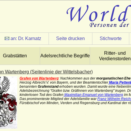
an:
Dr. Karnatz
Seite drucken
Stichworte
Ritter- und
Grabstätten
Adelsrechtliche Begriffe
Verdienstorden
n Wartenberg (Seitenlinie der Wittelsbacher)
Grafen von Wartenberg
: Nachkommen aus der
morganatischen Ehe
Herzog Albrecht V. von Bayern, und der Beamtentochter
Maria Petten
benannten
Grafenstand
erhoben wurden. Damit wurde eine Nebenlini
Adelsbezeichnung "Grafen bzw. Gräfinnen von Wartenberg" trugen. D
kinderlosen Tod des Grafen
Maximilian Emanuel von Wartenberg
im 
Das prominenteste Mitglied der Adelsfamilie war
Franz Wilhelm Reich
Fürstbischof von Minden, Verden und Regensburg und Kardinal der r