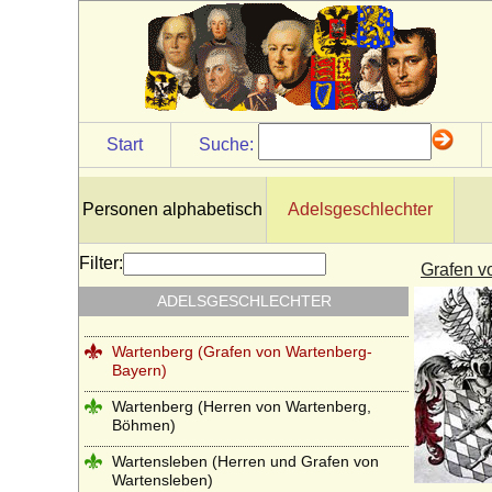
Waldbott von Bassenheim (Herren,
Freiherren und Grafen Waldbott von
Bassenheim)
Waldemare (Haus Estridsson)
Waldow (Herren von Waldow)
Start
Suche:
Waldstein (Vald?tejn)
Wallenrodt (auch Wallenrode, Wallenrod),
Herren, Reichsgrafen und Grafen
Personen alphabetisch
Adelsgeschlechter
Warnstedt (Herren von Warnstedt)
Filter:
Grafen vo
Wartenberg (Herren von Wartenberg)
ADELSGESCHLECHTER
Wartenberg (Grafen von Wartenberg)
Wartenberg (Grafen von Wartenberg-
Bayern)
Wartenberg (Herren von Wartenberg,
Böhmen)
Wartensleben (Herren und Grafen von
Wartensleben)