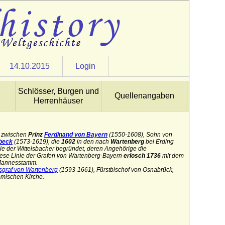
14.10.2015
Login
Schlösser, Burgen und
Quellenangaben
Herrenhäuser
zwischen
Prinz
Ferdinand von Bayern
(1550-1608), Sohn von
beck
(1573-1619), die
1602
in den nach
Wartenberg
bei Erding
e der Wittelsbacher begründet, deren Angehörige die
iese Linie der Grafen von Wartenberg-Bayern
erlosch 1736
mit dem
Mannesstamm.
sgraf von Wartenberg
(1593-1661), Fürstbischof von Osnabrück,
ömischen Kirche.