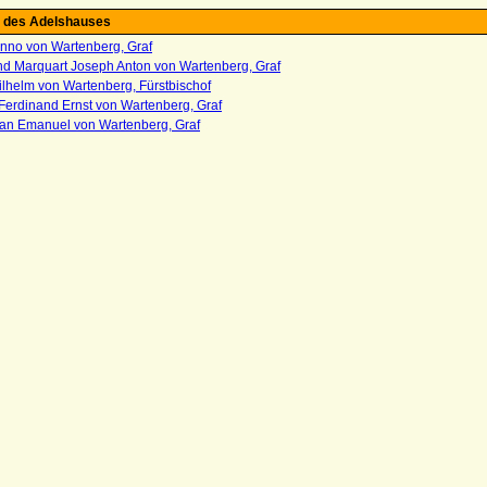
 des Adelshauses
enno von Wartenberg, Graf
nd Marquart Joseph Anton von Wartenberg, Graf
lhelm von Wartenberg, Fürstbischof
Ferdinand Ernst von Wartenberg, Graf
ian Emanuel von Wartenberg, Graf