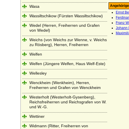
Angehörige
Wasa
Ernst B
Wassiltschikow (Fürsten Wassiltschikow)
Ferdina
Franz Wi
Wedel (Herren, Freiherren und Grafen
Johann 
von Wedel)
Maximil
Weichs (von Weichs zur Wenne, v. Weichs
zu Rösberg), Herren, Freiherren
Welfen
Welfen (Jüngere Welfen, Haus Welf-Este)
Wellesley
Wenckheim (Wenkheim), Herren,
Freiherren und Grafen von Wenckheim
Westerholt (Westerholt-Gysenberg),
Reichsfreiherren und Reichsgrafen von W.
und W.-G.
Wettiner
Widmann (Ritter, Freiherren von