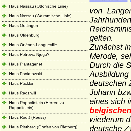
Haus Nassau (Ottonische Linie)
von
Langer
Haus Nassau (Walramische Linie)
Jahrhundert
Haus Oettingen
Reichsminis
Haus Oldenburg
gelten.
Haus Orléans-Longueville
Zunächst i
Merode, se
Haus Petrovic-Njego?
Durch die S
Haus Plantagenet
Ausbildung
Haus Poniatowski
deutschen 
Haus Pückler
Johann bzw
Haus Radziwill
eines sich 
Haus Rappoltstein (Herren zu
Rappoltstein)
belgische
Haus Reuß (Reuss)
wiederum 
deutsche Z
Haus Rietberg (Grafen von Rietberg)