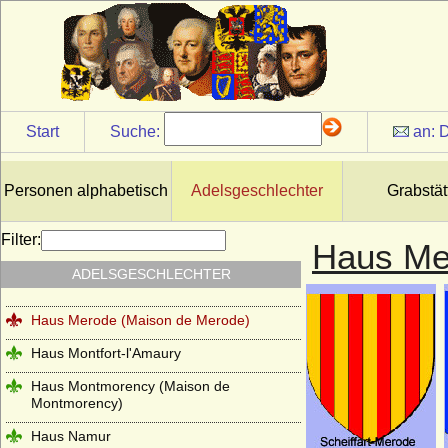
Haus Loon (Grafen von Loon, Grafen von
Looz, Grafen von Rieneck)
Haus Lothringen-Mercoeur
Haus Lothringen-Vaudemont
Haus Lusignan
Start
Suche:
an:
D
Haus Luxemburg (Haus Limburg-
Luxemburg)
Personen alphabetisch
Adelsgeschlechter
Grabstät
Haus Luxemburg-Ligny
Haus Manderscheid (Herren und Grafen
Filter:
Haus Me
von Manderscheid)
ADELSGESCHLECHTER
Haus Melun
Haus Merode (Maison de Merode)
Haus Montfort-l'Amaury
Haus Montmorency (Maison de
Montmorency)
Haus Namur