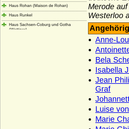
Merode auf
Haus Rohan (Maison de Rohan)
Westerloo 
Haus Runkel
Haus Sachsen-Coburg und Gotha
Angehörig
(Wettiner)
Anne-Lou
Haus Salm
Antoinett
Haus Savoyen
Haus Sayn-Wittgenstein
Bela Sch
Haus Scarponnois (Maison de Scarpone)
Isabella 
Haus Schauenburg
Jean Phi
Haus Schoenaich (Schoenaich-Carolath
Graf
und Carolath-Beuthen)
Johannett
Haus Schönborn (Reichsfreiherren und
Reichsgrafen von Schönborn)
Luise vo
Haus Schönburg
Marie Cha
Haus Schwarzburg