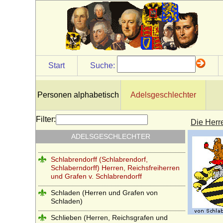
Rottal (tschechisch: hrabì z Rottalu)
Rüchel (Herren von Rüchel)
Rurikiden
Saldern (Herren von Saldern, Grafen von
Start
Suche:
Saldern-Ahlimb-Ringenwalde)
Salier
Personen alphabetisch
Adelsgeschlechter
Scaliger (Scaligeri, della Scala)
Schaffgotsch (Herren, Freiherren und
Filter:
Die Herre
Grafen von Schaffgotsch)
ADELSGESCHLECHTER
Schapelow (Herren von Schapelow)
Schlabrendorff (Schlabrendorf,
Schlaberndorff) Herren, Reichsfreiherren
und Grafen v. Schlabrendorff
Schladen (Herren und Grafen von
Schladen)
Schlieben (Herren, Reichsgrafen und