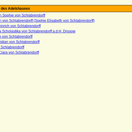
 des Adelshauses
h Sophie von Schlabrendorff
h von Schlabrendorff (Sophie Elisabeth von Schlabrendorff)
nrich von Schlabrendorff
a Scholastika von Schlabrendorff a.d.H. Drosow
 von Schlabrendorff
istian von Schlabrendorff
 Schlabrendorff
lara von Schlabrendorff