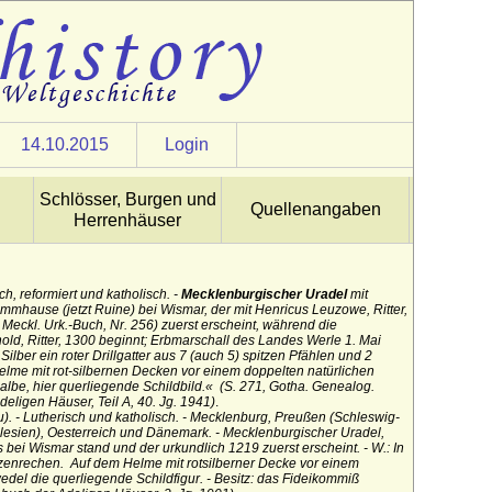
14.10.2015
Login
Schlösser, Burgen und
Quellenangaben
Herrenhäuser
sch, reformiert und katholisch. -
Mecklenburgischer Uradel
mit
mhause (jetzt Ruine) bei Wismar, der mit Henricus Leuzowe, Ritter,
 Meckl. Urk.-Buch, Nr. 256) zuerst erscheint, während die
old, Ritter, 1300 beginnt; Erbmarschall des Landes Werle 1. Mai
n Silber ein roter Drillgatter aus 7 (auch 5) spitzen Pfählen und 2
lme mit rot-silbernen Decken vor einem doppelten natürlichen
lbe, hier querliegende Schildbild.« (S. 271, Gotha. Genealog.
eligen Häuser, Teil A, 40. Jg. 1941)
.
). - Lutherisch und katholisch. - Mecklenburg, Preußen (Schleswig-
hlesien), Oesterreich und Dänemark. - Mecklenburgischer Uradel,
ei Wismar stand und der urkundlich 1219 zuerst erscheint. - W.: In
erzenrechen. Auf dem Helme mit rotsilberner Decke vor einem
del die querliegende Schildfigur. - Besitz: das Fideikommiß