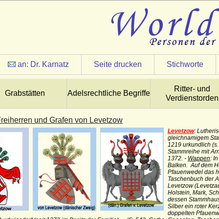
an:
Dr. Karnatz
Seite drucken
Stichworte
Ritter- und
Grabstätten
Adelsrechtliche Begriffe
Verdienstorden
Freiherren und Grafen von Levetzow
Levetzow
: Lutheri
gleichnamigem Stam
1219 urkundlich (s.
Stammreihe mit Arn
1372. -
Wappen
: I
Balken. Auf dem He
Pfauenwedel das ha
Taschenbuch der Ad
Levetzow (Levetzau
Holstein, Mark, Sc
dessen Stammhaus b
Silber ein roter K
doppelten Pfauenwe