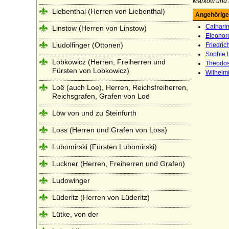
Markow und L
Liebenthal (Herren von Liebenthal)
Angehörige
Cathari
Linstow (Herren von Linstow)
Eleonor
Liudolfinger (Ottonen)
Friedric
Sophie 
Lobkowicz (Herren, Freiherren und
Theodos
Fürsten von Lobkowicz)
Wilhelmi
Loë (auch Loe), Herren, Reichsfreiherren,
Reichsgrafen, Grafen von Loë
Löw von und zu Steinfurth
Loss (Herren und Grafen von Loss)
Lubomirski (Fürsten Lubomirski)
Luckner (Herren, Freiherren und Grafen)
Ludowinger
Lüderitz (Herren von Lüderitz)
Lütke, von der