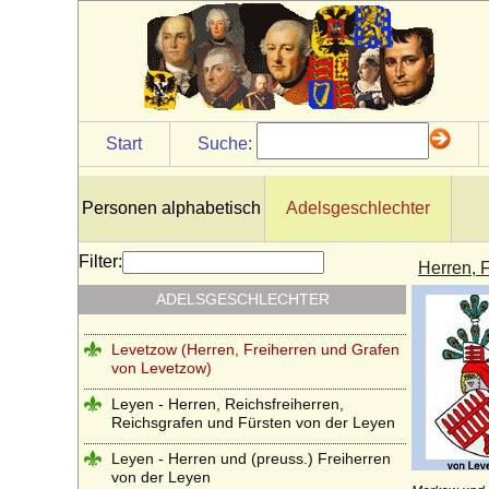
Lehndorff (Reichsgrafen von Lehndorff,
preuss. Grafen von Lehndorff)
Lehwaldt (Herren von Lehwaldt)
Lengheim (Freiherren und Grafen von
Lengheim)
Start
Suche:
Lepel (Freiherren und Grafen von Lepel)
Leslie (Adelsfamilie Leslie, Clan Leslie,
Personen alphabetisch
Adelsgeschlechter
Grafen von Leslie)
Lestwitz (Herren und Freiherren von
Filter:
Herren, 
Lestwitz)
ADELSGESCHLECHTER
Lettow-Vorbeck
Levetzow (Herren, Freiherren und Grafen
von Levetzow)
Leyen - Herren, Reichsfreiherren,
Reichsgrafen und Fürsten von der Leyen
Leyen - Herren und (preuss.) Freiherren
von der Leyen