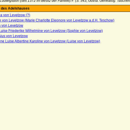
udwigsdorf (seit 1372 im Besitz der Familie).« (S. 543, Gotha. Genealog. Taschen
 des Adelshauses
na von Levetzow (?)
e von Levetzow (Marie Charlotte Eleonore von Levetzow a.d.H. Teschow)
h von Levetzow
Luise Friederike Wilhelmine von Levetzow (Sophie von Levetzow)
ius von Levetzow
ne Luise Albertine Karoline von Levetzow (Luise von Levetzow)