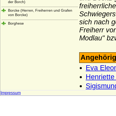
der Borch)
freiherrlic
Borcke (Herren, Freiherren und Grafen
Schwiegersö
von Borcke)
sich nach 
Borghese
Freiherr vo
Borgia (span. Borja)
Modlau" bz
Borstell (Herren von Borstell)
Bosoniden
Angehörig
Bothmer (Herren, Freiherren und Grafen
von Bothmer)
Eva Eleon
Bourbonen (Haus Bourbon, Maison
capétienne de Bourbon)
Henriette
Brand (Neumark), Herren von Brand
Sigismund
Brandt von Lindau
Impressum
Brauchitsch (Familie von Brauchitsch)
Braunschweig (Herren von Braunschweig)