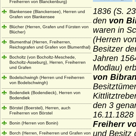
Freiherren von Blanckenburg)
1836 (S. 23
Blankensee (Blanckensee), Herren und
Grafen von Blankensee
den
von Bi
Blücher (Herren, Grafen und Fürsten von
waren in Sc
Blücher)
(Herren von
Blumenthal (Herren, Freiherren,
Besitzer de
Reichsgrafen und Grafen von Blumenthal)
Jahren 1564
Bocholtz (von Bocholtz-Meschede,
Bocholtz-Asseburg), Herren, Freiherren
Modlau) er
und Grafen
von Bibra
Bodelschwingh (Herren und Freiherren
von Bodelschwingh)
Besitztüme
Bodendiek (Bodendieck), Herren von
Kittlitztre
Bodendiek
den 3 genan
Börstel (Boerstel), Herren, auch
16.11.1828 
Freiherren von Börstel
Freiherr v
Bonin (Herren von Bonin)
und Besitz 
Borch (Herren, Freiherren und Grafen von