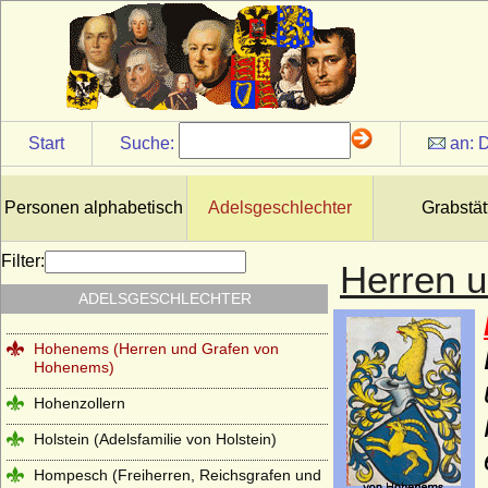
Herren von Neuffen (Herren von Niefen)
Hertzberg (Herren und Grafen von
Hertzberg)
Herzöge und Fürsten von Hohenberg
Start
Suche:
an:
D
Herzöge von Lothringen aus der Familie
der Wigeriche
Heyden und Heyden-Linden
Personen alphabetisch
Adelsgeschlechter
Grabstät
Hochberg (Hohberg, Hoberg)
Filter:
Herren 
Hoensbroech (niederländisch: van
Hoensbroeck), Reichsfreiherren, Grafen,
ADELSGESCHLECHTER
Reichsgrafen
Hohenems (Herren und Grafen von
Hohenems)
Hohenzollern
Holstein (Adelsfamilie von Holstein)
Hompesch (Freiherren, Reichsgrafen und