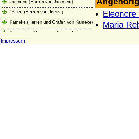
Angehörig
Jasmund (Herren von Jasmund)
Jeetze (Herren von Jeetze)
Eleonore
Kameke (Herren und Grafen von Kameke)
Maria Re
Kannacher (Herren von Kannacher)
Impressum
Kapetinger (Les Capétiens)
Kardorff (Herren von Kardorff)
Karolinger
Karstedt (Herren von Karstedt)
Katte (Herren und Grafen von Katte)
Kerssenbrock (Herren von Kerssenbrock)
Kesselstatt (Ritter, Reichsfreiherren,
Reichsgrafen von Kesselstatt)
Keyserlingk (auch Keyserling), Herren,
Freiherren und Grafen
Kielmansegg (Herren, Reichsfreiherren,