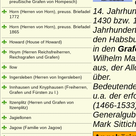
preußische Grafen von Hompesch)
14. Jahrhun
Horn (Herren von Horn), preuss. Briefadel
1772
1430 bzw. 
Horn (Herren von Horn), preuss. Briefadel
Jahrhundert
1865
den Habsb
Howard (House of Howard)
in den
Graf
Hoym (Herren Reichsfreiherren,
Wilhelm Ma
Reichsgrafen und Grafen)
aus, der Al
Ilow
über.
Ingersleben (Herren von Ingersleben)
Bedeutende
Innhausen und Knyphausen (Freiherren,
Grafen und Fürsten zu I.)
u.a. der er
Itzenplitz (Herren und Grafen von
(1466-1533
Itzenplitz)
Generalgube
Jagiellonen
Mark Sittic
Jagow (Familie von Jagow)