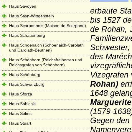
Haus Savoyen
erbaute Sta
Haus Sayn-Wittgenstein
bis 1527 den
Haus Scarponnois (Maison de Scarpone)
de Rohan, 
Haus Schauenburg
Familienzw
Haus Schoenaich (Schoenaich-Carolath
Schwester, 
und Carolath-Beuthen)
des Marécha
Haus Schönborn (Reichsfreiherren und
vizegräflic
Reichsgrafen von Schönborn)
Vizegrafen 
Haus Schönburg
Rohan)
err
Haus Schwarzburg
1648 gelan
Haus Sforza
Marguerit
Haus Sobieski
(1579-1638
Haus Solms
Gegen den 
Haus Stuart
Namenverei