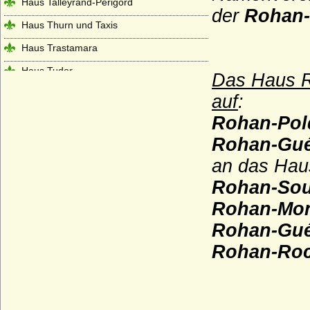
Haus Talleyrand-Périgord
der
Rohan-
Haus Thurn und Taxis
Haus Trastamara
Haus Tudor
Das Haus R
Haus Valois (Valois-Hauptlinie)
auf
:
Haus Valois-Alencon
Rohan-Pol
Haus Valois-Angoulême
Rohan-Gué-
an das Hau
Haus Valois-Orléans
Rohan
-Sou
Haus Visconti
Rohan-Mon
Haus Waldburg
Rohan-Gu
Haus Waldeck
Rohan-Roc
Haus Wassenberg (Familie der
Flamenses)
Haus Wessex (Angelsachsen)