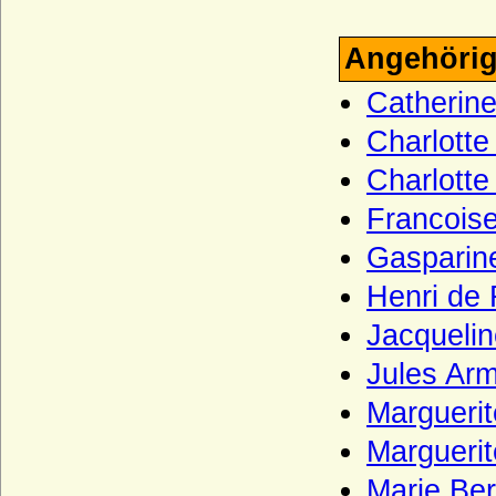
Haus Wevelinghoven
Haus Wied
Angehörig
Haus Windsor (ehemals Sachsen-Coburg
und Gotha)
Catherin
Haus Württemberg
Charlott
Haus York
Charlott
Haxthausen (Freiherren und Grafen von
Francois
Haxthausen)
Gasparin
Hedemann (Herren von Hedemann)
Henri de 
Henckel von Donnersmarck, Freiherren,
Grafen und Fürsten
Jacqueli
Herberstein (Reichsfreiherren, Grafen,
Jules Ar
Reichsgrafen von Herberstein)
Herren, Freiherren und Grafen von
Margueri
Schwerin
Margueri
Herren, Grafen und Fürsten von Moers
Marie Be