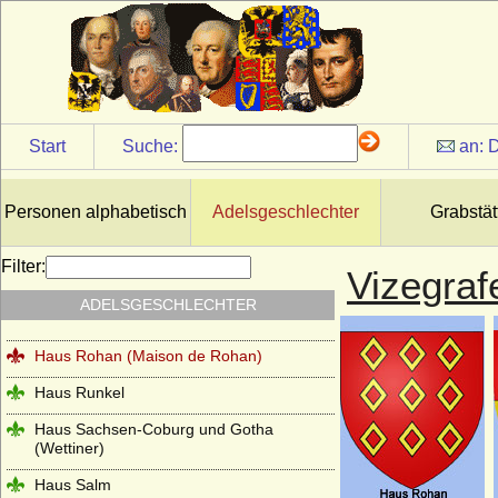
Haus Orléans-Longueville
Haus Petrovic-Njego?
Haus Plantagenet
Haus Poniatowski
Start
Suche:
an:
D
Haus Pückler
Haus Radziwill
Personen alphabetisch
Adelsgeschlechter
Grabstät
Haus Rappoltstein (Herren zu
Rappoltstein)
Filter:
Vizegra
Haus Reuß (Reuss)
ADELSGESCHLECHTER
Haus Rietberg (Grafen von Rietberg)
Haus Rohan (Maison de Rohan)
Haus Runkel
Haus Sachsen-Coburg und Gotha
(Wettiner)
Haus Salm