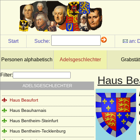
Haus Anjou - älteres Haus
Haus Anjou - jüngeres Haus (Haus Valois-
Anjou)
Haus Arenberg
Haus Auersperg
Start
Suche:
an:
D
Haus Auvergne-Poitou (Ramnulfiden)
Haus Avesnes
Personen alphabetisch
Adelsgeschlechter
Grabstät
Haus Avis
Filter:
Haus Be
Haus Barcelona
ADELSGESCHLECHTER
Haus Battenberg (Mountbatten)
Haus Beaufort
Haus Beauharnais
Haus Bentheim-Steinfurt
Haus Bentheim-Tecklenburg