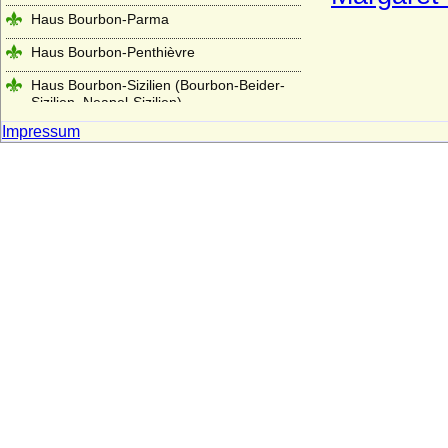
Haus Bourbon-Parma
Haus Bourbon-Penthièvre
Haus Bourbon-Sizilien (Bourbon-Beider-
Sizilien, Neapel-Sizilien)
Impressum
Haus Bourbon-Vendome
Haus Braganza
Haus Brienne
Haus Bruce
Haus Burgund - älteres Haus (Haus
Burgund-Portugal)
Haus Burgund - älteres Haus (Herzöge
von Burgund 1032-1361)
Haus Burgund-Ivrea
Haus Burgund - jüngeres Haus
(burgundische Valois)