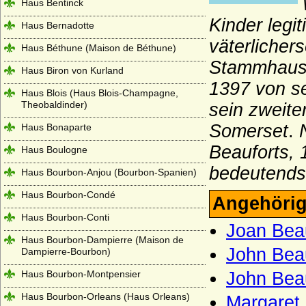
Haus Bentinck
Kinder legi
Haus Bernadotte
väterlicher
Haus Béthune (Maison de Béthune)
Stammhaus P
Haus Biron von Kurland
1397 von se
Haus Blois (Haus Blois-Champagne,
Theobaldinder)
sein zweite
Somerset
.
Haus Bonaparte
Beauforts, 
Haus Boulogne
bedeutendst
Haus Bourbon-Anjou (Bourbon-Spanien)
Haus Bourbon-Condé
Angehörig
Haus Bourbon-Conti
Joan Bea
Haus Bourbon-Dampierre (Maison de
John Beau
Dampierre-Bourbon)
Haus Bourbon-Montpensier
John Beau
Haus Bourbon-Orleans (Haus Orleans)
Margaret 