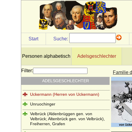
Thun (Thun und Hohenstein)
Tiedemann (Tiedemann gen. von
Brandis), Herren von
Toerring
Start
Suche:
Tresckow (Herren von Tresckow)
Treskow (Herren von Treskow)
Personen alphabetisch
Adelsgeschlechter
Türckheim von Altdorf und Türckheim
genannt von Baden (Reichsfreiherren und
Freiherren)
Filter:
Familie 
Twickel (Herren und Reichsfreiherren von
ADELSGESCHLECHTER
Twickel)
Uckermann (Herren von Uckermann)
Unruochinger
Velbrück (Aldenbrüggen gen. von
Velbrück; Altenbrück gen. von Velbrück),
Freiherren, Grafen