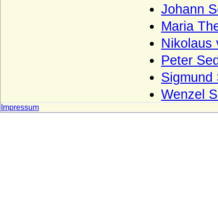
Wartensleben)
Johann Se
Wasa
Maria The
Wassiltschikow (Fürsten Wassiltschikow)
Nikolaus 
Wedel (Herren, Freiherren und Grafen
Peter Sed
von Wedel)
Sigmund S
Weichs (von Weichs zur Wenne, v. Weichs
zu Rösberg), Herren, Freiherren
Wenzel Se
Welfen
Impressum
Welfen (Jüngere Welfen, Haus Welf-Este)
Wellesley
Wenckheim (Wenkheim), Herren,
Freiherren und Grafen von Wenckheim
Westerholt (Westerholt-Gysenberg),
Reichsfreiherren und Reichsgrafen von W.
und W.-G.
Wettiner