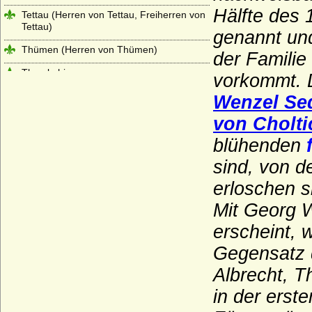
Hälfte des 1
Tettau (Herren von Tettau, Freiherren von
Tettau)
genannt un
Thümen (Herren von Thümen)
der Familie
Thumbshirn
vorkommt. D
Thun (Thun und Hohenstein)
Wenzel
Se
Tiedemann (Tiedemann gen. von
von Cholti
Brandis), Herren von
blühenden
Toerring
sind, von d
Tresckow (Herren von Tresckow)
erloschen s
Treskow (Herren von Treskow)
Mit Georg W
Türckheim von Altdorf und Türckheim
erscheint, 
genannt von Baden (Reichsfreiherren und
Freiherren)
Gegensatz 
Twickel (Herren und Reichsfreiherren von
Albrecht, T
Twickel)
in der erst
Uckermann (Herren von Uckermann)