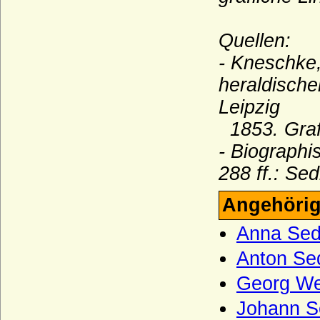
Waldbott von Bassenheim (Herren,
Freiherren und Grafen Waldbott von
Quellen:
Bassenheim)
- Kneschke,
Waldemare (Haus Estridsson)
heraldische
Waldow (Herren von Waldow)
Leipzig
Waldstein (Vald?tejn)
1853. Graf
Wallenrodt (auch Wallenrode, Wallenrod),
Herren, Reichsgrafen und Grafen
- Biographi
288 ff.: Se
Warnstedt (Herren von Warnstedt)
Wartenberg (Herren von Wartenberg)
Angehörig
Wartenberg (Grafen von Wartenberg)
Anna Sedl
Wartenberg (Grafen von Wartenberg-
Bayern)
Anton Sed
Wartenberg (Herren von Wartenberg,
Georg Wen
Böhmen)
Johann Se
Wartensleben (Herren und Grafen von