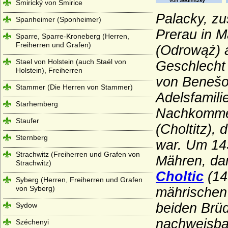
Smirický von Smirice
Palacky, z
Spanheimer (Sponheimer)
Prerau in 
Sparre, Sparre-Kroneberg (Herren,
Freiherren und Grafen)
(Odrowąż)
Stael von Holstein (auch Staël von
Geschlecht
Holstein), Freiherren
von Benešo
Stammer (Die Herren von Stammer)
Adelsfamili
Starhemberg
Nachkommen
Staufer
(Choltitz),
Sternberg
war. Um 143
Strachwitz (Freiherren und Grafen von
Mähren, da
Strachwitz)
Choltic
(14
Syberg (Herren, Freiherren und Grafen
von Syberg)
mährische
beiden Br
Sydow
nachweisbar
Széchenyi