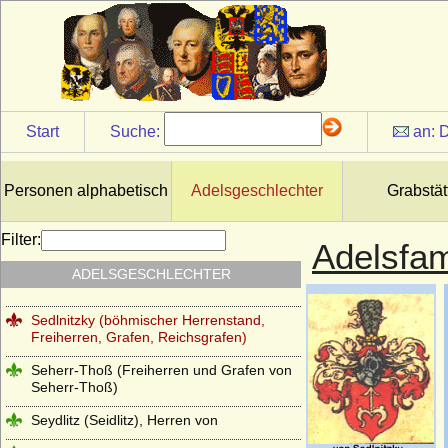
Schomberg (Schönburg auf Wesel,
Schönberg auf Wesel, Schonburg),
Herren, Reichsgrafen
Schrötter (Freiherren von Schrötter,
Freiherren von Schrötter-Stutterheim)
Schulenburg (Herren, Reichsfreiherren,
Start
Suche:
an:
D
Reichsgrafen, preußische Grafen)
Schulte (Schulte von der Lühe)
Personen alphabetisch
Adelsgeschlechter
Grabstät
Schwäbische Welfen (Ältere Welfen)
Schwarzenberg
Filter:
Adelsfam
Seckendorff (Herren, Freiherren und
ADELSGESCHLECHTER
Grafen von Seckendorff)
Sedlnitzky (böhmischer Herrenstand,
Freiherren, Grafen, Reichsgrafen)
Seherr-Thoß (Freiherren und Grafen von
Seherr-Thoß)
Seydlitz (Seidlitz), Herren von