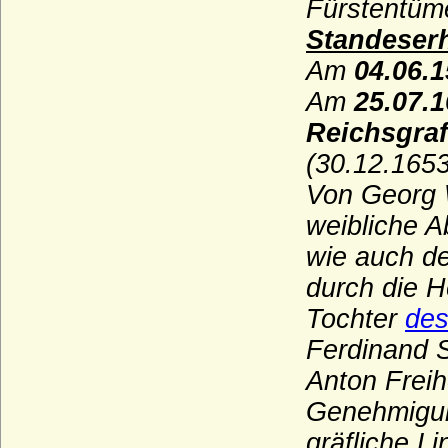
Fürstentüm
Unruochinger
Standeser
Velbrück (Aldenbrüggen gen. von
Am
04.06.
Velbrück; Altenbrück gen. von Velbrück),
Freiherren, Grafen
Am
25.07.
Velen (Herren, Reichsfreiherren und
Reichsgra
Reichsgrafen von Velen)
(30.12.1653
Veltheim
Von Georg W
Viereck (Vieregg, Vieregge), Herren,
weibliche 
Freiherren und Grafen von Vieregg
wie auch de
Vincke (Herren und Freiherren von
Vincke)
durch die H
Vintzelberg (Vinzelberg), Herren von
Tochter
des
Vintzelberg
Ferdinand S
Vitzthum von Eckstädt
Anton Freih
Voß (von Voss), Herren und Grafen
Genehmigun
Wahlen-Jürgass (Herren von Wahlen-
gräfliche Li
Jürgass)