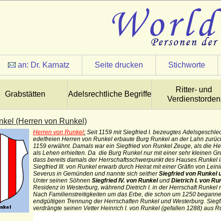
an:
Dr. Karnatz
Seite drucken
Stichworte
Ritter- und
Grabstätten
Adelsrechtliche Begriffe
Verdienstorden
kel (Herren von Runkel)
Herren von Runkel
:
Seit 1159 mit Siegfried I. bezeugtes Adelsgeschl
edelfreien Herren von Runkel erbaute Burg Runkel an der Lahn zurück
1159 erwähnt. Damals war ein Siegfried von Runkel Zeuge, als die H
als Lehen erhielten.
Da die Burg Runkel nur mit einer sehr kleinen Gru
dass bereits damals der Herrschaftsschwerpunkt des Hauses Runkel 
Siegfried III. von Runkel erwarb durch Heirat mit einer Gräfin von Le
Severus in Gemünden
und nannte sich seither
Siegfried von Runkel
Unter seinen Söhnen
Siegfried IV. von Runkel
und
Dietrich I. von Ru
Residenz in Westerburg, während Dietrich I. in der Herrschaft Runkel r
Nach Familienstreitigkeiten um das Erbe, die schon um 1250 beganne
endgültigen Trennung der Herrschaften Runkel und Westerburg. Siegfri
verdrängte seinen Vetter Heinrich I. von Runkel (gefallen 1288) aus R