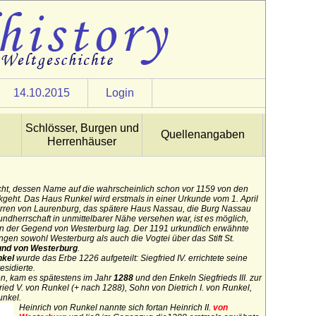
14.10.2015
Login
Schlösser, Burgen und
Quellenangaben
Herrenhäuser
echt, dessen Name auf die wahrscheinlich schon vor 1159 von den
geht. Das Haus Runkel wird erstmals in einer Urkunde vom 1. April
erren von Laurenburg, das spätere Haus Nassau, die Burg Nassau
ndherrschaft in unmittelbarer Nähe versehen war, ist es möglich,
in der Gegend von Westerburg lag. Der 1191 urkundlich erwähnte
iningen sowohl Westerburg als auch die Vogtei über das
Stift St.
 und von Westerburg
.
nkel
wurde das Erbe 1226 aufgeteilt: Siegfried IV. errichtete seine
esidierte.
n, kam es spätestens im Jahr
1288
und den Enkeln Siegfrieds III. zur
ed V. von Runkel (+ nach 1288), Sohn von Dietrich I. von Runkel,
unkel.
Heinrich von Runkel nannte sich fortan Heinrich II.
von