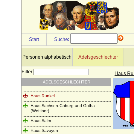
Haus Petrovic-Njego?
Haus Plantagenet
Haus Poniatowski
Haus Pückler
Start
Suche:
Haus Radziwill
Haus Rappoltstein (Herren zu
Rappoltstein)
Personen alphabetisch
Adelsgeschlechter
Haus Reuß (Reuss)
Filter:
Haus Run
Haus Rietberg (Grafen von Rietberg)
ADELSGESCHLECHTER
Haus Rohan (Maison de Rohan)
Haus Runkel
Haus Sachsen-Coburg und Gotha
(Wettiner)
Haus Salm
Haus Savoyen