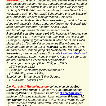
Westerburg
und ließ im Gegenzug
die1288 erstmals erwähnte
Burg Schadeck auf dem Runkel gegenüberliegenden Nordufer
der
Lahn erbauen. Durch seine Ehe mit Agnes von Isenburg-
Limburg (+1319), Erbin von Schaumburg, konnte Heinrich von
Westerburg
auch die Herrschaft Schaumburg und ein Sechstel
der Herrschaft Cleeberg hinzugewinnen. Heinrichs
Nachkommen bildeten das
Haus Westerburg
, das durch eine
kluge Heiratspolitik mit den anderen Häusern der Gegend, wie
unter anderem Isenburg, Limburg, Solms, Sayn
und Virneburg, seinen Bestand zu sichern suchte.
Reinhard III. von Westerburg
(+1449) heiratete Margarete von
Leiningen (+1470), Schwester und Erbin von Graf Hesso von
Leiningen-Dagsburg (gestorben am 8. März 1467). Als Gräfin
Margarethe 1470 starb, fiel ihr gesamtes Westerburger und
Leininger Erbe an ihren Enkel
Reinhard IV.,
der sich ab 1475
mit kaiserlicher Genehmigung
Graf Reinhard I.
zu Leiningen-
Westerburg
nannte und seinen Sitz in die
Leininger Grafschaft
verlegte. Dessen Sohn Kuno II. (+1547) hatte drei Söhne, die
die drei Linien des Geschlechts begründeten:
1. Leiningen-Leiningen (Stifter Philipp I.; 1527-
1597), erlischt 1622,
2. Leiningen-Westerburg (Stifter Reinhard II.;
(1530-1584), erlischt 1597,
3. Leiningen-Schaumburg (Stifter Georg I.;
(1533-1586), erlischt 1705.
Die
Herrschaft Runkel gelangte
gelangte durch die Ehe
Dietrichs IV. von Runkel
(+ nach 1462), mit
Anastasia von
Isenburg-Wied
(+1429) in den Besitz der
Grafschaft Wied
,
nach der sich seine Nachfahren fortan nannten.
Friedrich IV.
von Runkel
, der Sohn Dietrichs IV. von Runkel, wurde so zum
Stammvater des dritten und letzten Grafenhauses Wied, des