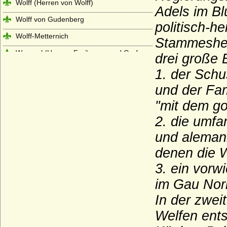
Wolff (Herren von Wolff)
Adels im Bl
Wolff von Gudenberg
politisch-h
Wolff-Metternich
Stammesher
Wrangel (Herren, Freiherren und Grafen
drei große 
von Wrangel)
1. der Schu
Wratislaw von Mitrowicz (Böhmische
Freiherren und Grafen, Reichsgrafen)
und der Fam
"mit dem go
Wrbna und Freudenthal
2. die umf
Wrede (bayerisches Adelgeschlecht),
Herren, Reichsfreiherren, Grafen und
und aleman
Fürsten
denen die W
Wrede (westfälisches Adelsgeschlecht),
Herren, Freiherren und (schwedische)
3. ein vorw
Grafen von Wrede
im Gau Nori
Wreech (Herren und Grafen von Wreech)
In der zwei
Wulffen (Anhalt-Magdeburg), Herren von
Welfen ents
Wulffen