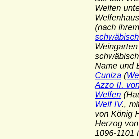
Welfen unt
Welfenhaus,
(nach ihrem
schwäbische
Weingarten
schwäbisch
Name und B
Cuniza
(
Wel
Azzo II. vo
Welfen
(Hau
Welf IV
., m
von König H
Herzog von
1096-1101 