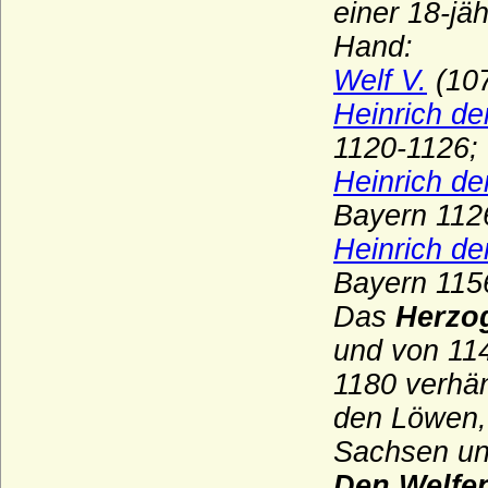
einer 18-jä
Hand:
Welf V.
(107
Heinrich d
1120-1126;
Heinrich de
Bayern 112
Heinrich d
Bayern 115
Das
Herzo
und von 11
1180 verhän
den Löwen,
Sachsen und
Den Welfen