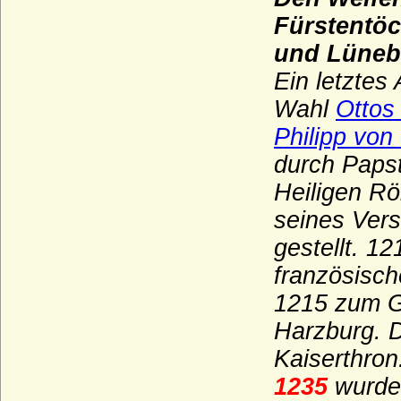
Fürstentöc
und Lüneb
Ein letztes
Wahl
Ottos
Philipp vo
durch
Paps
Heiligen R
seines Ver
gestellt. 12
französisc
1215 zum Ge
Harzburg. D
Kaiserthron
1235
wurde