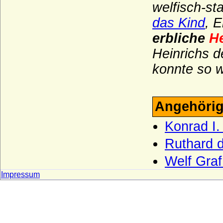
welfisch-sta
das Kind
, 
erbliche
H
Heinrichs 
konnte so 
Angehörig
Konrad I.
Ruthard d
Welf Graf 
Impressum