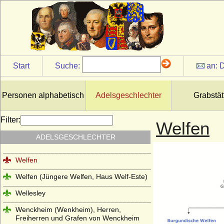
Wartenberg (Grafen von Wartenberg-
Bayern)
Wartenberg (Herren von Wartenberg,
Böhmen)
Wartensleben (Herren und Grafen von
Wartensleben)
Start
Suche:
an:
D
Wasa
Wassiltschikow (Fürsten Wassiltschikow)
Personen alphabetisch
Adelsgeschlechter
Grabstät
Wedel (Herren, Freiherren und Grafen
von Wedel)
Filter:
Welfen
Weichs (von Weichs zur Wenne, v. Weichs
ADELSGESCHLECHTER
zu Rösberg), Herren, Freiherren
Welfen
Welfen (Jüngere Welfen, Haus Welf-Este)
Wellesley
Wenckheim (Wenkheim), Herren,
Freiherren und Grafen von Wenckheim