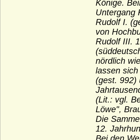
Könige. Bei
Wulffen (Brandenburg; kurmärkisches
Adelsgeschlecht)
Untergang K
Wulffen (Halberstadt), Herren von Wulffen
Rudolf I. (
(auch Freiherren)
von Hochbu
Wustrow (Herren von Wustrow)
Rudolf III.
Wylich und Lottum (Herren von Wylich,
Herren, Freiherren und Grafen von Wylich
(süddeutsch
und Lottum)
nördlich wi
Yorck von Wartenburg
lassen sich
Zähringer (Herzöge von Zähringen, Haus
(gest. 992) 
Baden, Herzöge von Teck)
Jahrtausen
Zastrow (Herren von Zastrow)
(Lit.: vgl. 
Zieten
Löwe", Bra
Zollikofer und Altenklingen (Herren von
Zollikofer und Altenklingen)
Die Sammel
12. Jahrhun
Bei den Wel