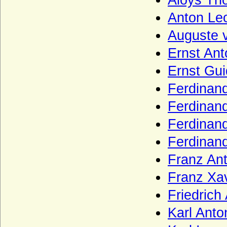
Aloys Th
Haus Bourbon-Condé
Anton Le
Haus Bourbon-Conti
Auguste 
Haus Bourbon-Dampierre (Maison de
Dampierre-Bourbon)
Ernst An
Haus Bourbon-Montpensier
Ernst Gu
Haus Bourbon-Orleans (Haus Orleans)
Ferdinan
Haus Bourbon-Parma
Ferdinan
Haus Bourbon-Penthièvre
Ferdinan
Haus Bourbon-Sizilien (Bourbon-Beider-
Sizilien, Neapel-Sizilien)
Ferdinan
Haus Bourbon-Vendome
Franz Ant
Haus Braganza
Franz Xa
Haus Brienne
Friedric
Haus Bruce
Karl Ant
Haus Burgund - älteres Haus (Haus