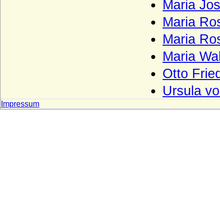
Maria Jos
Haus Czartoryski
Maria Ro
Haus Dampierre
Maria Ro
Haus della Rovere
Maria Wa
Haus Dunkeld
Otto Frie
Haus Egmond
Ursula v
Haus Enriquez (Casa de Enriquez)
Impressum
Haus Erbach
Haus Erdõdy
Haus Este
Haus Farnese
Haus Flandern (Balduine)
Haus Frankreich-Artois
Haus Frankreich-Courtenay (Maison
capétienne de Courtenay)