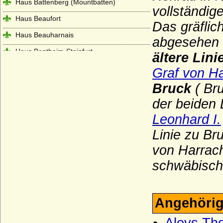
Haus Battenberg (Mountbatten)
vollständig
Haus Beaufort
Das gräflic
Haus Beauharnais
abgesehen 
Haus Bentheim-Steinfurt
ältere Lin
Haus Bentheim-Tecklenburg
Graf von H
Haus Bentinck
Bruck
( Bru
Haus Bernadotte
der beiden 
Leonhard I.
Haus Béthune (Maison de Béthune)
Linie zu Br
Haus Biron von Kurland
von Harrac
Haus Blois (Haus Blois-Champagne,
Theobaldinder)
schwäbisch
Haus Bonaparte
Haus Boulogne
Angehörig
Haus Bourbon-Anjou (Bourbon-Spanien)