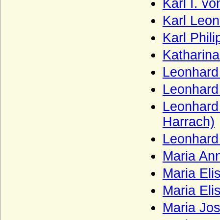
Karl I. v
Burgund-Portugal)
Haus Burgund - älteres Haus (Herzöge
Karl Leon
von Burgund 1032-1361)
Karl Phil
Haus Burgund-Ivrea
Katharin
Haus Burgund - jüngeres Haus
(burgundische Valois)
Leonhard 
Haus Castell
Leonhard
Haus Chabot (Maison de Chabot)
Leonhard 
Haus Chalon
Harrach)
Haus Château-Landon
Leonhard 
Haus Châtillon
Maria An
Haus Cirksena
Maria Eli
Haus Clary-Aldringen
Maria Eli
Haus Courtenay (Älteres Haus Courtenay)
Maria Jo
Haus Croy