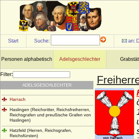
Gundlach (Herren von Gundlach)
Hacke (Herren und Grafen von Hacke)
Haeseler (Häseler), Herren und Grafen
von
Hagen (Herren, Freiherren und Grafen
Start
Suche:
an:
D
vom Hagen)
Hagen (Herren von der Hagen)
Personen alphabetisch
Adelsgeschlechter
Grabstät
Hahn (Herren und Grafen von Hahn)
Hake (Hacke), die märkischen von Hake
Filter:
Freiherr
Hardenberg (Freiherren, Grafen, Fürsten
ADELSGESCHLECHTER
von Hardenberg)
Harrach
Haslingen (Reichsritter, Reichsfreiherren,
Reichsgrafen und preußische Grafen von
Haslingen)
Hatzfeld (Herren, Reichsgrafen,
Reichsfürsten)