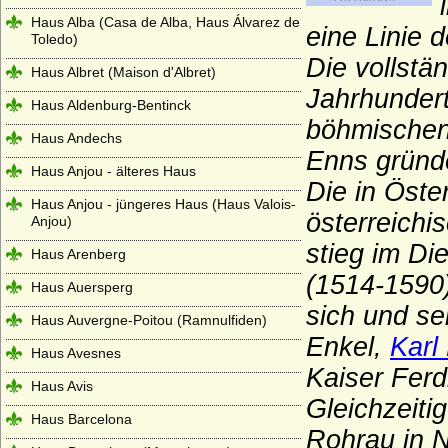
Haus Alba (Casa de Alba, Haus Álvarez de
eine Linie 
Toledo)
Die vollstä
Haus Albret (Maison d'Albret)
Jahrhundert
Haus Aldenburg-Bentinck
böhmischen 
Haus Andechs
Enns gründ
Haus Anjou - älteres Haus
Die in Öste
Haus Anjou - jüngeres Haus (Haus Valois-
österreichi
Anjou)
stieg im D
Haus Arenberg
(1514-1590)
Haus Auersperg
sich und s
Haus Auvergne-Poitou (Ramnulfiden)
Enkel,
Karl
Haus Avesnes
Kaiser Ferd
Haus Avis
Gleichzeiti
Haus Barcelona
Rohrau in N