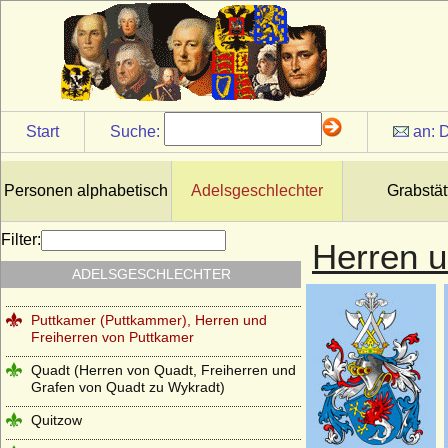
Podewils (Herren, Freiherren und Grafen
von Podewils)
Pölnitz (Pöllnitz)
Ponickau (Herren und Freiherren)
Pourtalès (Grafen von Pourtalès)
Start
Suche:
an:
D
Praschma (Grafen von Praschma,
Freiherren von Bilkau)
Personen alphabetisch
Adelsgeschlechter
Grabstät
Premysliden
Prittwitz (Prittwitz und Gaffron)
Filter:
Herren u
Putbus (Herren, Freiherren, Reichsgrafen,
ADELSGESCHLECHTER
Grafen und Fürsten zu Putbus)
Puttkamer (Puttkammer), Herren und
Freiherren von Puttkamer
Quadt (Herren von Quadt, Freiherren und
Grafen von Quadt zu Wykradt)
Quitzow