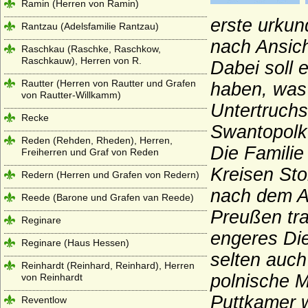
Ramin (Herren von Ramin)
erste urkun
Rantzau (Adelsfamilie Rantzau)
nach Ansich
Raschkau (Raschke, Raschkow,
Raschkauw), Herren von R.
Dabei soll 
Rautter (Herren von Rautter und Grafen
haben, was 
von Rautter-Willkamm)
Untertruch
Recke
Swantopolk
Reden (Rehden, Rheden), Herren,
Die Familie
Freiherren und Graf von Reden
Kreisen St
Redern (Herren und Grafen von Redern)
nach dem A
Reede (Barone und Grafen van Reede)
Preußen tra
Reginare
engeres Die
Reginare (Haus Hessen)
selten auch
Reinhardt (Reinhard, Reinhard), Herren
polnische M
von Reinhardt
Puttkamer
Reventlow