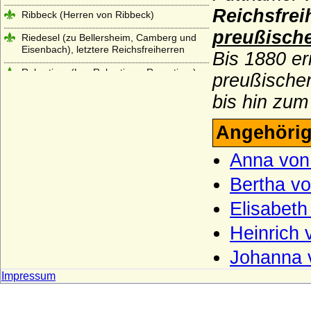
Reichsfre
Ribbeck (Herren von Ribbeck)
preußische
Riedesel (zu Bellersheim, Camberg und
Eisenbach), letztere Reichsfreiherren
Bis 1880 er
Robertiner (Les Robertiens, Rupertiner)
preußischen
Rochow (Familie von Rochow)
bis hin zum
Roebel (Röbel)
Angehörig
Roedern (Rödern), Herren,
Reichsfreiherren, Freiherren und Grafen
Anna von 
Rohr (Herren von Rohr, von Rohr gen. von
Bertha vo
Wahlen-Jürgass)
Elisabeth
Rolloniden (Normannen,
Anglonormannen)
Heinrich 
Romanow
Johanna 
Romanow-Holstein-Gottorp
Impressum
Rosenberg (tschechisch Ro?mberkové)