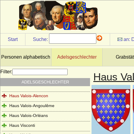
Haus Sforza
Haus Sobieski
Haus Solms
Haus Stuart
Start
Suche:
an:
D
Haus Talleyrand-Périgord
Haus Thurn und Taxis
Personen alphabetisch
Adelsgeschlechter
Grabstät
Haus Trastamara
Filter:
Haus Val
Haus Tudor
ADELSGESCHLECHTER
Haus Valois (Valois-Hauptlinie)
Haus Valois-Alencon
Haus Valois-Angoulême
Haus Valois-Orléans
Haus Visconti