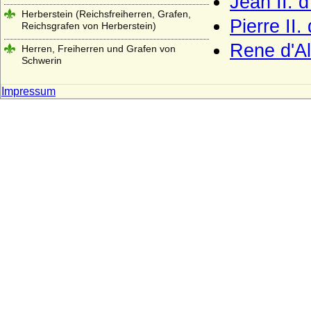
Jean II. 
Herberstein (Reichsfreiherren, Grafen,
Pierre II.
Reichsgrafen von Herberstein)
Rene d'Al
Herren, Freiherren und Grafen von
Schwerin
Herren, Grafen und Fürsten von Moers
Impressum
Herren und Grafen von Eberstein
Herren und Grafen von Querfurt
Herren und Grafen von Zimmern
Herren und Grafen von Zutphen
Herren von Gemen
Herren von Götterswick
Herren von Neuffen (Herren von Niefen)
Hertzberg (Herren und Grafen von
Hertzberg)
Herzöge und Fürsten von Hohenberg