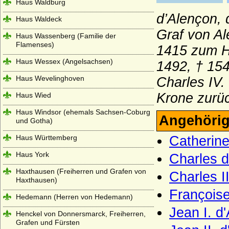
Haus Waldburg
d’Alençon,
Haus Waldeck
Graf von A
Haus Wassenberg (Familie der
Flamenses)
1415 zum H
Haus Wessex (Angelsachsen)
1492, † 154
Haus Wevelinghoven
Charles IV.
Krone zurü
Haus Wied
Haus Windsor (ehemals Sachsen-Coburg
Angehörig
und Gotha)
Haus Württemberg
Catherine
Haus York
Charles d
Haxthausen (Freiherren und Grafen von
Charles I
Haxthausen)
Françoise
Hedemann (Herren von Hedemann)
Jean I. d
Henckel von Donnersmarck, Freiherren,
Grafen und Fürsten