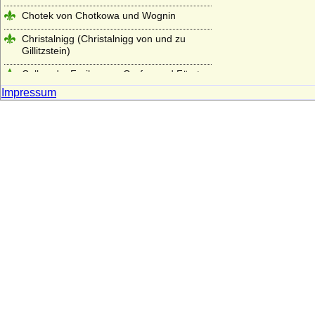
Chotek von Chotkowa und Wognin
Christalnigg (Christalnigg von und zu
Gillitzstein)
Colloredo, Freiherren, Grafen und Fürsten
Impressum
Cornberg (Herren und Freiherren von
Cornberg)
Crailsheim (Creilsheim), Herren,
Reichsfreiherren und Grafen von
Crailsheim
Crausen (Herren und Freiherren von
Crausen)
Czekelius von Rosenfeld
Czernin von und zu Chudenitz
Czettritz und Neuhaus (böhmische
Freiherren, preußische Freiherren und
preußische Grafen von C.)
Danckelmann (Reichsritter,