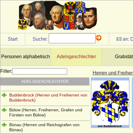
Brederode (Herren und Grafen von
Brederode)
Bredow (Adelsfamilie von Bredow)
Briesen (Die Herren von Briesen-
Neumark/Pommern)
Start
Suche:
an:
D
Briest (Adelsfamilie von Briest)
Brockdorff
Personen alphabetisch
Adelsgeschlechter
Grabstät
Bröcker (Broecker), Herren von Bröcker)
Broel-Plater, Herren und Grafen von dem
Filter:
Herren und Freihe
Broel genannt Plater
ADELSGESCHLECHTER
Brunonen
Buddenbrock (Herren und Freiherren von
Buddenbrock)
Bülow (Herren, Freiherren, Grafen und
Fürsten von Bülow)
Bünau (Herren und Reichsgrafen von
Bünau)