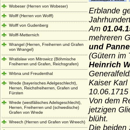
Wobeser (Herren von Wobeser)
Erblande g
Wolff (Herren von Wolff)
Jahrhundert
Wolff von Gudenberg
Am
01.04.
Wolff-Metternich
mehreren Gü
Wrangel (Herren, Freiherren und Grafen
und Panne
von Wrangel)
(Gütern im 
Wratislaw von Mitrowicz (Böhmische
Heinrich W
Freiherren und Grafen, Reichsgrafen)
Generalfeld
Wrbna und Freudenthal
Kaiser Karl
Wrede (bayerisches Adelgeschlecht),
Herren, Reichsfreiherren, Grafen und
10.06.1715 
Fürsten
Von dem Re
Wrede (westfälisches Adelsgeschlecht),
Herren, Freiherren und (schwedische)
jetzigen Gl
Grafen von Wrede
blüht.
Wreech (Herren und Grafen von Wreech)
Die beiden 