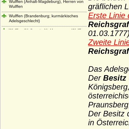
Wulffen (Anhalt-Magdeburg), Herren von
gräflichen L
Wulffen
Erste Linie
Wulffen (Brandenburg; kurmärkisches
Adelsgeschlecht)
Reichsgraf
Wulffen (Halberstadt), Herren von Wulffen
01.03.1777)
(auch Freiherren)
Zweite Lin
Wustrow (Herren von Wustrow)
Reichsgraf
Wylich und Lottum (Herren von Wylich,
Herren, Freiherren und Grafen von Wylich
und Lottum)
Das Adelsge
Yorck von Wartenburg
Der
Besitz 
Zähringer (Herzöge von Zähringen, Haus
Königsberg
Baden, Herzöge von Teck)
österreichi
Zastrow (Herren von Zastrow)
Praunsberg,
Zieten
Der Besitz 
Zollikofer und Altenklingen (Herren von
in Österreic
Zollikofer und Altenklingen)