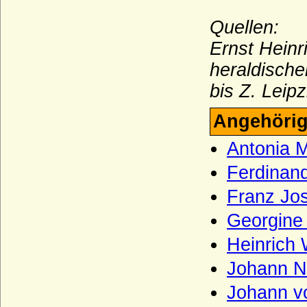
Quellen:
Ernst Hein
heraldische
bis Z. Leip
Angehörig
Antonia M
Ferdinand
Franz Jos
Georgine 
Heinrich 
Johann N
Johann vo