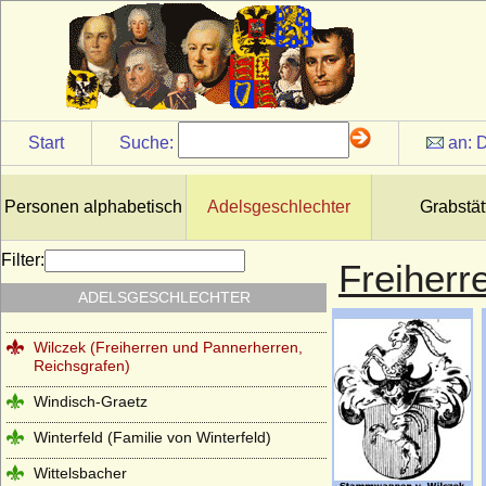
Wenckheim (Wenkheim), Herren,
Freiherren und Grafen von Wenckheim
Westerholt (Westerholt-Gysenberg),
Reichsfreiherren und Reichsgrafen von W.
und W.-G.
Start
Suche:
an:
D
Wettiner
Widmann (Ritter, Freiherren von
Widmann, Grafen von Widmann-
Personen alphabetisch
Adelsgeschlechter
Grabstät
Sedlnitzky)
Wigeriche
Filter:
Freiherr
Wilamowitz (von Wilamowitz-Möllendorf,
ADELSGESCHLECHTER
Freiherren und Grafen)
Wilczek (Freiherren und Pannerherren,
Reichsgrafen)
Windisch-Graetz
Winterfeld (Familie von Winterfeld)
Wittelsbacher