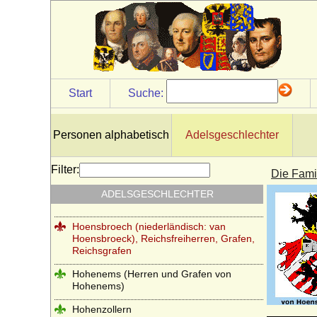
Herren von Gemen
Herren von Götterswick
Herren von Neuffen (Herren von Niefen)
Hertzberg (Herren und Grafen von
Start
Suche:
Hertzberg)
Herzöge und Fürsten von Hohenberg
Personen alphabetisch
Adelsgeschlechter
Herzöge von Lothringen aus der Familie
der Wigeriche
Filter:
Die Fami
Heyden und Heyden-Linden
ADELSGESCHLECHTER
Hochberg (Hohberg, Hoberg)
Hoensbroech (niederländisch: van
Hoensbroeck), Reichsfreiherren, Grafen,
Reichsgrafen
Hohenems (Herren und Grafen von
Hohenems)
Hohenzollern