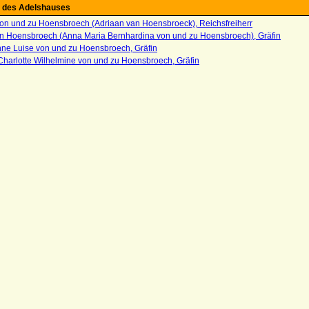
 des Adelshauses
von und zu Hoensbroech (Adriaan van Hoensbroeck), Reichsfreiherr
n Hoensbroech (Anna Maria Bernhardina von und zu Hoensbroech), Gräfin
nne Luise von und zu Hoensbroech, Gräfin
Charlotte Wilhelmine von und zu Hoensbroech, Gräfin