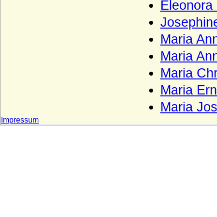
Eleonora
Wartenberg (Herren von Wartenberg)
Wartenberg (Grafen von Wartenberg)
Josephin
Wartenberg (Grafen von Wartenberg-
Maria An
Bayern)
Maria An
Wartenberg (Herren von Wartenberg,
Böhmen)
Maria Ch
Wartensleben (Herren und Grafen von
Maria Ern
Wartensleben)
Maria Jo
Wasa
Impressum
Wassiltschikow (Fürsten Wassiltschikow)
Wedel (Herren, Freiherren und Grafen
von Wedel)
Weichs (von Weichs zur Wenne, v. Weichs
zu Rösberg), Herren, Freiherren
Welfen
Welfen (Jüngere Welfen, Haus Welf-Este)