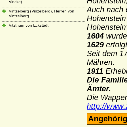
Hohenstein,
Vincke)
Auch nach d
Vintzelberg (Vinzelberg), Herren von
Vintzelberg
Hohenstein 
Vitzthum von Eckstädt
Hohenstein
1604
wurde 
Voß (von Voss), Herren und Grafen
1629
erfolg
Wahlen-Jürgass (Herren von Wahlen-
Jürgass)
Seit dem 17
Waldbott von Bassenheim (Herren,
Mähren.
Freiherren und Grafen Waldbott von
Bassenheim)
1911
Erheb
Waldemare (Haus Estridsson)
Die Famili
Waldow (Herren von Waldow)
Ämter.
Die Wappen
Waldstein (Vald?tejn)
http://www.
Wallenrodt (auch Wallenrode, Wallenrod),
Herren, Reichsgrafen und Grafen
Angehörig
Warnstedt (Herren von Warnstedt)