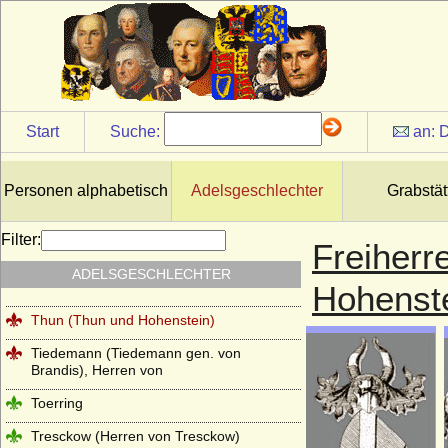
Sternberg
Strachwitz (Freiherren und Grafen von
Strachwitz)
Syberg (Herren, Freiherren und Grafen
von Syberg)
Start
Suche:
an:
D
Sydow
Széchenyi
Personen alphabetisch
Adelsgeschlechter
Grabstät
Tettau (Herren von Tettau, Freiherren von
Tettau)
Filter:
Freiherr
Thümen (Herren von Thümen)
ADELSGESCHLECHTER
Thumbshirn
Hohenst
Thun (Thun und Hohenstein)
Tiedemann (Tiedemann gen. von
Brandis), Herren von
Toerring
Tresckow (Herren von Tresckow)