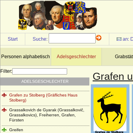
Grafen von Tecklenburg
Grafen von Truhendingen
Grafen von Urach
Grafen von Virneburg
Start
Suche:
an:
D
Grafen von Weimar (Gräfliches Haus
Weimar)
Personen alphabetisch
Adelsgeschlechter
Grabstät
Grafen von Wernigerode
Grafen von Wertheim
Filter:
Grafen u
Grafen von Wittgenstein (Grafen von
ADELSGESCHLECHTER
Battenberg und Wittgenstein)
Grafen zu Stolberg (Gräfliches Haus
Stolberg)
Grassalkovich de Gyarak (Grassalkovič,
Grassalkovics), Freiherren, Grafen,
Fürsten
Greifen