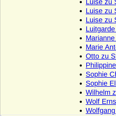
Luise zu 
Haus Löwenstein-Wertheim (Seitenlinie
der Wittelsbacher)
Luise zu 
Haus Loon (Grafen von Loon, Grafen von
Luise zu 
Looz, Grafen von Rieneck)
Luitgarde
Haus Lothringen-Mercoeur
Marianne
Haus Lothringen-Vaudemont
Haus Lusignan
Marie Ant
Haus Luxemburg (Haus Limburg-
Otto zu S
Luxemburg)
Philippin
Haus Luxemburg-Ligny
Sophie Ch
Haus Manderscheid (Herren und Grafen
von Manderscheid)
Sophie El
Haus Melun
Wilhelm 
Haus Merode (Maison de Merode)
Wolf Erns
Haus Montfort-l'Amaury
Wolfgang 
Haus Montmorency (Maison de