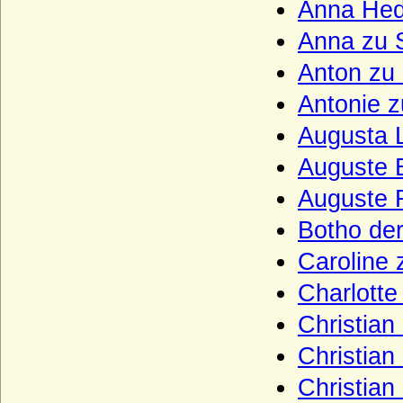
Haus Bourbon-Parma
Anna Hed
Haus Bourbon-Penthièvre
Anna zu 
Haus Bourbon-Sizilien (Bourbon-Beider-
Anton zu 
Sizilien, Neapel-Sizilien)
Antonie z
Haus Bourbon-Vendome
Augusta L
Haus Braganza
Auguste E
Haus Brienne
Auguste F
Haus Bruce
Botho der
Haus Burgund - älteres Haus (Haus
Burgund-Portugal)
Caroline 
Haus Burgund - älteres Haus (Herzöge
von Burgund 1032-1361)
Charlotte
Haus Burgund-Ivrea
Christian
Haus Burgund - jüngeres Haus
Christian
(burgundische Valois)
Christian
Haus Castell