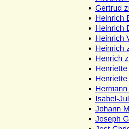
Gertrud z
Haus Grailly (Haus Foix-Grailly)
Heinrich 
Haus Grimaldi
Heinrich 
Haus Guise (Haus Lothringen-Guise)
Heinrich 
Haus Habsburg (Habsburger)
Heinrich 
Haus Habsburg-Lothringen
Haus Hanau
Henrich z
Haus Hannover (Welfen)
Henriette
Haus Hauteville
Henriette
Haus Hohenlohe
Hermann 
Haus Holland (Gerulfinger)
Isabel-Ju
Haus Isenburg (Haus Ysenburg)
Johann Ma
Haus Jimenez
Joseph Gr
Haus Jülich