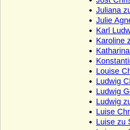
Jost Chri
Haus Karadjordjevic (Karadordevic)
Juliana z
Haus Kaunitz (Grafen von Kaunitz,
Kaunitz-Rietberg)
Julie Agn
Haus Kettler
Karl Ludw
Haus Khevenhüller
Karoline 
Haus Kleve (Grafen von Kleve)
Katharina
Haus Lancaster
Konstanti
Haus La Tour d'Auvergne
Louise Ch
Haus La Trémoille
Ludwig Ch
Haus Leiningen
Ludwig G
Haus Liechtenstein
Ludwig zu
Haus Ligne (Maison de Ligne)
Luise Chr
Haus Limburg-Arlon
Luise zu 
Haus Lippe