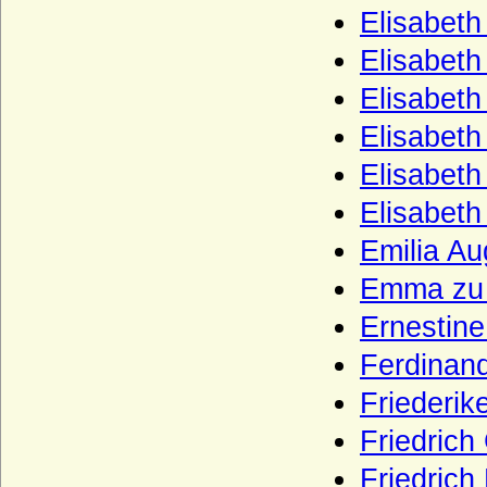
Elisabeth
Haus Erbach
Elisabeth
Haus Erdõdy
Elisabeth
Haus Este
Elisabeth
Haus Farnese
Elisabeth
Haus Flandern (Balduine)
Elisabeth
Haus Frankreich-Artois
Emilia Au
Haus Frankreich-Courtenay (Maison
capétienne de Courtenay)
Emma zu 
Haus Frankreich-Dreux
Ernestine
Haus Frankreich-Évreux
Ferdinand
Haus Frankreich-Vermandois
Friederik
Haus Fürstenberg (Fürstenhaus)
Friedrich
Haus Gediminas (Gediminiden)
Friedrich
Haus Gonzaga