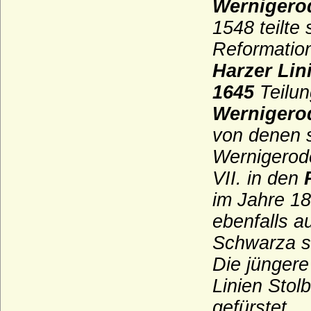
Wernigero
Haus Anjou - jüngeres Haus (Haus Valois-
1548 teilte
Anjou)
Reformation
Haus Arenberg
Harzer Lin
Haus Auersperg
1645
Teilun
Haus Auvergne-Poitou (Ramnulfiden)
Wernigero
Haus Avesnes
von denen s
Haus Avis
Wernigerod
Haus Barcelona
VII. in den
Haus Battenberg (Mountbatten)
im Jahre 18
Haus Beaufort
ebenfalls a
Haus Beauharnais
Schwarza s
Haus Bentheim-Steinfurt
Die jüngere 
Haus Bentheim-Tecklenburg
Linien Stol
Haus Bentinck
gefürstet.