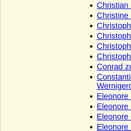
Christian
Haus Chabot (Maison de Chabot)
Christine
Haus Chalon
Christoph
Haus Château-Landon
Christoph
Haus Châtillon
Haus Cirksena
Christoph
Haus Clary-Aldringen
Christoph
Haus Courtenay (Älteres Haus Courtenay)
Conrad z
Haus Croy
Constanti
Haus Czartoryski
Werniger
Haus Dampierre
Eleonore 
Haus della Rovere
Eleonore
Haus Dunkeld
Eleonore
Haus Egmond
Eleonore
Haus Enriquez (Casa de Enriquez)