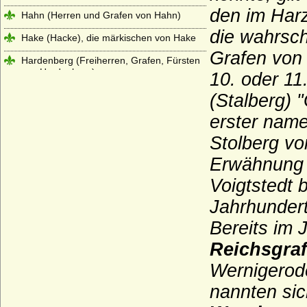
den im Harz
Hahn (Herren und Grafen von Hahn)
die wahrsch
Hake (Hacke), die märkischen von Hake
Grafen von
Hardenberg (Freiherren, Grafen, Fürsten
von Hardenberg)
10. oder 11
Harrach
(Stalberg) 
Haslingen (Reichsritter, Reichsfreiherren,
erster name
Reichsgrafen und preußische Grafen von
Stolberg vo
Haslingen)
Erwähnung f
Hatzfeld (Herren, Reichsgrafen,
Reichsfürsten)
Voigtstedt 
Haus Alba (Casa de Alba, Haus Álvarez de
Jahrhundert
Toledo)
Bereits im 
Haus Albret (Maison d'Albret)
Reichsgra
Haus Aldenburg-Bentinck
Wernigerod
Haus Andechs
nannten sich
Haus Anjou - älteres Haus