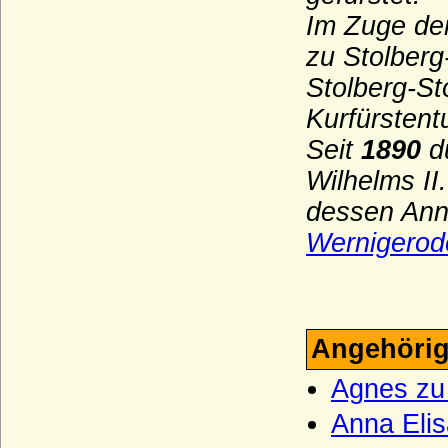
Im Zuge der
Haus Bernadotte
zu Stolber
Haus Béthune (Maison de Béthune)
Stolberg-St
Haus Biron von Kurland
Kurfürsten
Haus Blois (Haus Blois-Champagne,
Theobaldinder)
Seit
1890
d
Haus Bonaparte
Wilhelms II
Haus Boulogne
dessen Ann
Haus Bourbon-Anjou (Bourbon-Spanien)
Wernigerod
Haus Bourbon-Condé
Haus Bourbon-Conti
Haus Bourbon-Dampierre (Maison de
Angehörig
Dampierre-Bourbon)
Agnes zu
Haus Bourbon-Montpensier
Haus Bourbon-Orleans (Haus Orleans)
Anna Elis