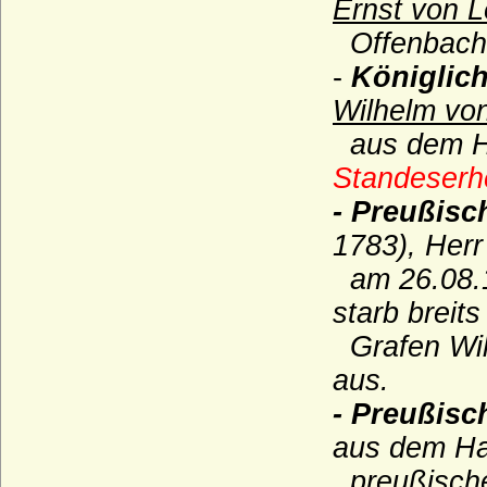
Ernst von L
Matuschka (Herren, Freiherren und
Grafen von Matuschka)
Offenbach
Maubeuge (Herren von Maubeuge)
-
Königlic
Medem (Freiherren und Grafen von
Wilhelm von
Medem)
aus dem Ha
Medici
Standeserh
Meinhardiner
-
Preußisc
Mensdorff-Pouilly
1783), Her
Metternich (Freiherren, Grafen und
am 26.08.17
Fürsten von Metternich)
starb breit
Millendonk (Mirlaer-Milendonk, Milendonk,
Mylendonk), Herren und Freiherren
Grafen Wil
Möllendorf (Leuchterwappen), Herren von
aus.
Möllendorf (Möllendorff)
- Preußisc
Möllendorff (Wappen mit Querspitzen)
aus dem Ha
Moltke (Adelsfamilie von Moltke)
preußische