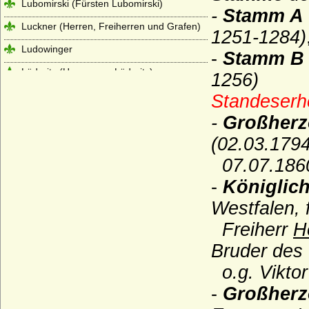
Lubomirski (Fürsten Lubomirski)
-
Stamm A
Luckner (Herren, Freiherren und Grafen)
1251-1284)
Ludowinger
-
Stamm B
Lüderitz (Herren von Lüderitz)
1256)
Lütke, von der
Standeserh
Luitpoldinger
-
Großherz
(02.03.179
Lynar (Grafen und Fürsten zu Lynar)
07.07.186
Makedonische Dynastie
-
Königlich
Maltzan (Moltzan, Moltzahn, Maltzahn),
Herren, Freiherren und Grafen
Westfalen, 
Mansfeld (Grafen von Mansfeld)
Freiherr
H
Marwitz (Herren von der Marwitz)
Bruder des
Massow (Herren von Massow)
o.g. Vikto
Matfriede (Haus Châtenois)
-
Großherz