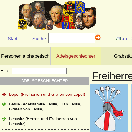
Lattorff (Herren von Lattorff)
L'Estocq (Herren von L'Estocq)
Ledebur (Ledebur-Wicheln), Herren,
Freiherren und Grafen von Ledebur bzw.
Ledebur-Wicheln
Start
Suche:
an:
D
Le Fort, Herren und Freiherren
Lehndorff (Reichsgrafen von Lehndorff,
Personen alphabetisch
Adelsgeschlechter
Grabstät
preuss. Grafen von Lehndorff)
Lehwaldt (Herren von Lehwaldt)
Filter:
Freiherr
Lengheim (Freiherren und Grafen von
ADELSGESCHLECHTER
Lengheim)
Lepel (Freiherren und Grafen von Lepel)
Leslie (Adelsfamilie Leslie, Clan Leslie,
Grafen von Leslie)
Lestwitz (Herren und Freiherren von
Lestwitz)