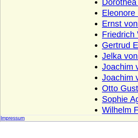
Dorothea 
Oppen (Ritter und Herren von Oppen)
Eleonore 
Orsini
Ernst von
Orsini-Rosenberg (Freiherren, Grafen und
Fürsten)
Friedrich
Ostau (Herren von Ostau)
Gertrud E
Osten (Herren und Grafen von der Osten)
Jelka von
Osten genannt Sacken (Osten-Sacken),
Joachim v
Herren, Freiherren, Grafen und Fürsten
von der Osten-Sacken
Joachim v
Otakare (Ottokare, Traungauer)
Otto Gust
Owstin (Herren von Owstin)
Sophie A
Pahlen (Freiherren und Grafen von der
Wilhelm F
Pahlen)
Impressum
Palaiologen
Pannwitz (Herren von Pannwitz)