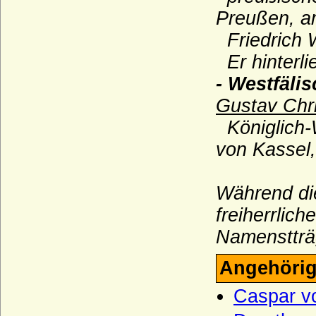
Montfort (Grafen von Montfort)
Preußen, a
Montmartin (du Maz von Montmartin)
Friedrich W
Mühlen (Die Herren von Mühlen)
Er hinterl
Mülheim (auch: Mühlheim)
- Westfäli
Münchhausen (Herren und Freiherren von
Gustav Chr
Münchhausen)
Königlich-
Neipperg (Reichsfreiherren und
Reichsgrafen von Neipperg)
von Kassel
Nesselrode (Herren, Reichsfreiherren und
Reichsgrafen von Nesselrode)
Während die
Netz (Herren von Netz)
freiherrlic
Nostitz (Freiherren und Grafen von
Namenstträ
Nostitz)
Oberg (Herren und Grafen von Oberg)
Angehörig
Obotriten (Obodriten, Haus Mecklenburg)
Caspar v
Oertzen (Adelsfamilie von Oertzen)