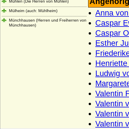
Angehörig
Mühlen (Die Herren von Mühlen)
Mülheim (auch: Mühlheim)
Anna vo
Münchhausen (Herren und Freiherren von
Caspar E
Münchhausen)
Caspar O
Neipperg (Reichsfreiherren und
Reichsgrafen von Neipperg)
Esther J
Nesselrode (Herren, Reichsfreiherren und
Friederik
Reichsgrafen von Nesselrode)
Henriett
Netz (Herren von Netz)
Ludwig v
Nostitz (Freiherren und Grafen von
Nostitz)
Margaret
Oberg (Herren und Grafen von Oberg)
Valentin 
Obotriten (Obodriten, Haus Mecklenburg)
Valentin
Oertzen (Adelsfamilie von Oertzen)
Valentin
Oppen (Ritter und Herren von Oppen)
Valentin 
Orsini