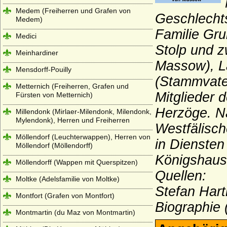
Medem (Freiherren und Grafen von
Geschlechts
Medem)
Familie Gr
Medici
Stolp und z
Meinhardiner
Massow), L
Mensdorff-Pouilly
(Stammvate
Metternich (Freiherren, Grafen und
Mitglieder 
Fürsten von Metternich)
Herzöge. N
Millendonk (Mirlaer-Milendonk, Milendonk,
Mylendonk), Herren und Freiherren
Westfälisch
Möllendorf (Leuchterwappen), Herren von
in Dienste
Möllendorf (Möllendorff)
Königshause
Möllendorff (Wappen mit Querspitzen)
Quellen:
Moltke (Adelsfamilie von Moltke)
Stefan Har
Montfort (Grafen von Montfort)
Biographie 
Montmartin (du Maz von Montmartin)