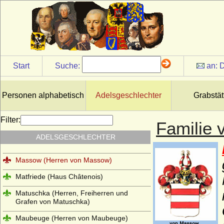
Ludowinger
Lüderitz (Herren von Lüderitz)
Lütke, von der
Luitpoldinger
Start
Suche:
an:
D
Lynar (Grafen und Fürsten zu Lynar)
Makedonische Dynastie
Personen alphabetisch
Adelsgeschlechter
Grabstät
Maltzan (Moltzan, Moltzahn, Maltzahn),
Herren, Freiherren und Grafen
Filter:
Familie
Mansfeld (Grafen von Mansfeld)
ADELSGESCHLECHTER
Marwitz (Herren von der Marwitz)
Massow (Herren von Massow)
Matfriede (Haus Châtenois)
Matuschka (Herren, Freiherren und
Grafen von Matuschka)
Maubeuge (Herren von Maubeuge)