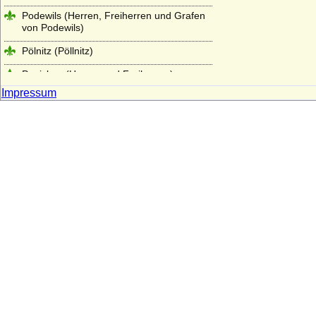
Podewils (Herren, Freiherren und Grafen
von Podewils)
Pölnitz (Pöllnitz)
Ponickau (Herren und Freiherren)
Impressum
Pourtalès (Grafen von Pourtalès)
Praschma (Grafen von Praschma,
Freiherren von Bilkau)
Premysliden
Prittwitz (Prittwitz und Gaffron)
Putbus (Herren, Freiherren, Reichsgrafen,
Grafen und Fürsten zu Putbus)
Puttkamer (Puttkammer), Herren und
Freiherren von Puttkamer
Quadt (Herren von Quadt, Freiherren und
Grafen von Quadt zu Wykradt)
Quitzow