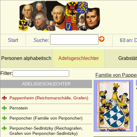
Ostau (Herren von Ostau)
Osten (Herren und Grafen von der Osten)
Osten genannt Sacken (Osten-Sacken),
Herren, Freiherren, Grafen und Fürsten
von der Osten-Sacken
Start
Suche:
an:
D
Otakare (Ottokare, Traungauer)
Owstin (Herren von Owstin)
Personen alphabetisch
Adelsgeschlechter
Grabstät
Pahlen (Freiherren und Grafen von der
Pahlen)
Filter:
Familie von Papp
Palaiologen
ADELSGESCHLECHTER
Pannwitz (Herren von Pannwitz)
Pappenheim (Reichsmarschälle, Grafen)
Pernstein
Perponcher (Familie von Perponcher)
Perponcher-Sedlnitzky (Reichsgrafen,
Grafen von Perponcher-Sedlnitzky)