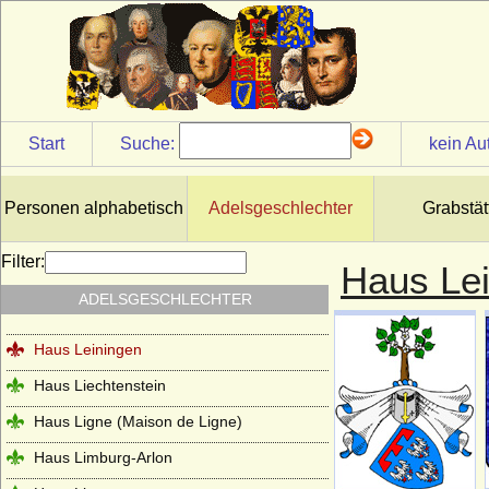
Haus Jülich
Haus Karadjordjevic (Karadordevic)
Haus Kaunitz (Grafen von Kaunitz,
Kaunitz-Rietberg)
Haus Kettler
Start
Suche:
kein Au
Haus Khevenhüller
Haus Kleve (Grafen von Kleve)
Personen alphabetisch
Adelsgeschlechter
Grabstät
Haus Lancaster
Filter:
Haus Le
Haus La Tour d'Auvergne
ADELSGESCHLECHTER
Haus La Trémoille
Haus Leiningen
Haus Liechtenstein
Haus Ligne (Maison de Ligne)
Haus Limburg-Arlon