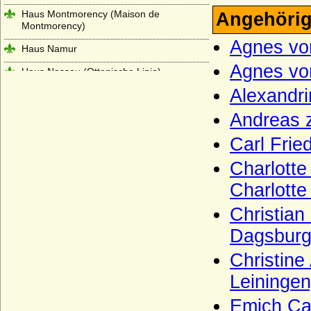
Haus Montmorency (Maison de
Angehörig
Montmorency)
Agnes vo
Haus Namur
Agnes vo
Haus Nassau (Ottonische Linie)
Alexandr
Haus Nassau (Walramische Linie)
Andreas 
Haus Oettingen
Carl Frie
Haus Oldenburg
Haus Orléans-Longueville
Charlotte
Charlotte
Haus Petrovic-Njego?
Haus Plantagenet
Christian
Dagsburg
Haus Poniatowski
Haus Pückler
Christine
Leiningen
Haus Radziwill
Haus Rappoltstein (Herren zu
Emich Car