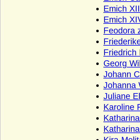
Rappoltstein)
Emich XII
Haus Reuß (Reuss)
Emich XI
Haus Rietberg (Grafen von Rietberg)
Feodora 
Haus Rohan (Maison de Rohan)
Friederik
Haus Runkel
Friedrich
Haus Sachsen-Coburg und Gotha
(Wettiner)
Georg Wi
Haus Salm
Johann C
Haus Savoyen
Johanna 
Haus Sayn-Wittgenstein
Juliane E
Haus Scarponnois (Maison de Scarpone)
Karoline 
Haus Schauenburg
Katharina
Haus Schoenaich (Schoenaich-Carolath
und Carolath-Beuthen)
Katharina
Haus Schönborn (Reichsfreiherren und