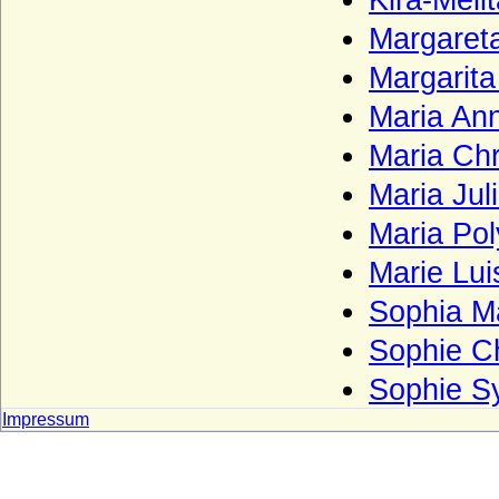
Kira-Meli
Reichsgrafen von Schönborn)
Margaret
Haus Schönburg
Margarita
Haus Schwarzburg
Maria Ann
Haus Sforza
Haus Sobieski
Maria Chr
Haus Solms
Maria Jul
Haus Stuart
Maria Po
Haus Talleyrand-Périgord
Marie Lu
Haus Thurn und Taxis
Sophia M
Haus Trastamara
Sophie Ch
Haus Tudor
Sophie Sy
Haus Valois (Valois-Hauptlinie)
Impressum
Haus Valois-Alencon
Haus Valois-Angoulême