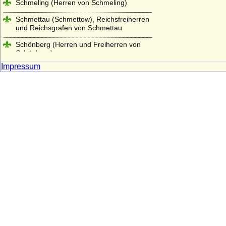
Schmeling (Herren von Schmeling)
Schmettau (Schmettow), Reichsfreiherren
und Reichsgrafen von Schmettau
Schönberg (Herren und Freiherren von
Schönberg)
Impressum
Schöning (Herren von Schöning)
Schomberg (Schönburg auf Wesel,
Schönberg auf Wesel, Schonburg),
Herren, Reichsgrafen
Schrötter (Freiherren von Schrötter,
Freiherren von Schrötter-Stutterheim)
Schulenburg (Herren, Reichsfreiherren,
Reichsgrafen, preußische Grafen)
Schulte (Schulte von der Lühe)
Schwäbische Welfen (Ältere Welfen)
Schwarzenberg
Seckendorff (Herren, Freiherren und