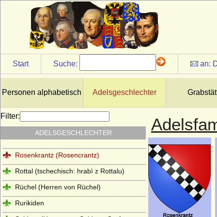
Rochow (Familie von Rochow)
Roebel (Röbel)
Roedern (Rödern), Herren,
Reichsfreiherren, Freiherren und Grafen
Rohr (Herren von Rohr, von Rohr gen. von
Start
Suche:
an:
D
Wahlen-Jürgass)
Rolloniden (Normannen,
Anglonormannen)
Personen alphabetisch
Adelsgeschlechter
Grabstät
Romanow
Filter:
Adelsfam
Romanow-Holstein-Gottorp
ADELSGESCHLECHTER
Rosenberg (tschechisch Ro?mberkové)
Rosenkrantz (Rosencrantz)
Rottal (tschechisch: hrabì z Rottalu)
Rüchel (Herren von Rüchel)
Rurikiden