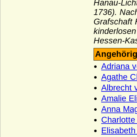
Hanau-Lich
Haus Melun
1736). Nach
Haus Merode (Maison de Merode)
Grafschaft
Haus Montfort-l'Amaury
kinderlose
Haus Montmorency (Maison de
Hessen-Kas
Montmorency)
Haus Namur
Angehörig
Haus Nassau (Ottonische Linie)
Adriana 
Haus Nassau (Walramische Linie)
Agathe Ch
Haus Oettingen
Albrecht
Haus Oldenburg
Amalie E
Haus Orléans-Longueville
Anna Mag
Haus Petrovic-Njego?
Charlotte
Haus Plantagenet
Elisabet
Haus Poniatowski