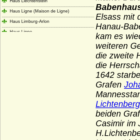
Haus Liechtenstein
Babenhau
Haus Ligne (Maison de Ligne)
Elsass mit 
Haus Limburg-Arlon
Hanau-Bab
Haus Lippe
kam es wie
Haus Löwenstein-Wertheim (Seitenlinie
weiteren Ge
der Wittelsbacher)
die zweite 
Haus Loon (Grafen von Loon, Grafen von
Looz, Grafen von Rieneck)
die Herrsch
1642 starb
Haus Lothringen-Mercoeur
Grafen
Joh
Haus Lothringen-Vaudemont
Mannesstam
Haus Lusignan
Lichtenberg
Haus Luxemburg (Haus Limburg-
Luxemburg)
beiden Graf
Haus Luxemburg-Ligny
Casimir im 
Haus Manderscheid (Herren und Grafen
H.Lichtenb
von Manderscheid)