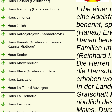
Haus Holland (Gerulfinger)
Erbe einer
Haus Isenburg (Haus Ysenburg)
eine Adelsf
Haus Jimenez
benennt, s
Haus Jülich
(Hanau) Erw
Haus Karadjordjevic (Karadordevic)
Hanau bene
Haus Kaunitz (Grafen von Kaunitz,
Familien u
Kaunitz-Rietberg)
(Reinhard I.
Haus Kettler
Die Herren 
Haus Khevenhüller
die Herrsc
Haus Kleve (Grafen von Kleve)
erhoben wo
Haus Lancaster
In der Land
Haus La Tour d'Auvergne
Grafschaft
Haus La Trémoille
nördlich d
Haus Leiningen
Mains. Durc