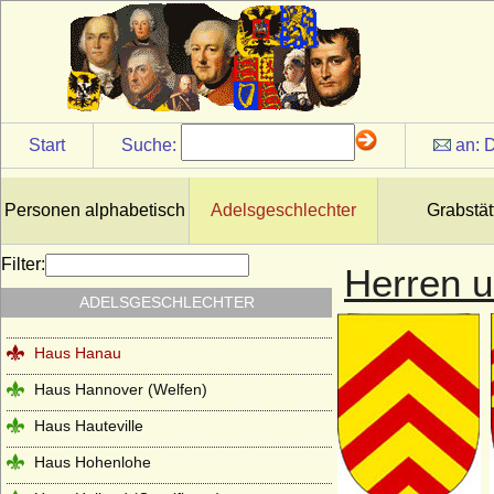
Haus Frankreich-Vermandois
Haus Fürstenberg (Fürstenhaus)
Haus Gediminas (Gediminiden)
Haus Gonzaga
Start
Suche:
an:
D
Haus Grailly (Haus Foix-Grailly)
Haus Grimaldi
Personen alphabetisch
Adelsgeschlechter
Grabstät
Haus Guise (Haus Lothringen-Guise)
Filter:
Herren 
Haus Habsburg (Habsburger)
ADELSGESCHLECHTER
Haus Habsburg-Lothringen
Haus Hanau
Haus Hannover (Welfen)
Haus Hauteville
Haus Hohenlohe