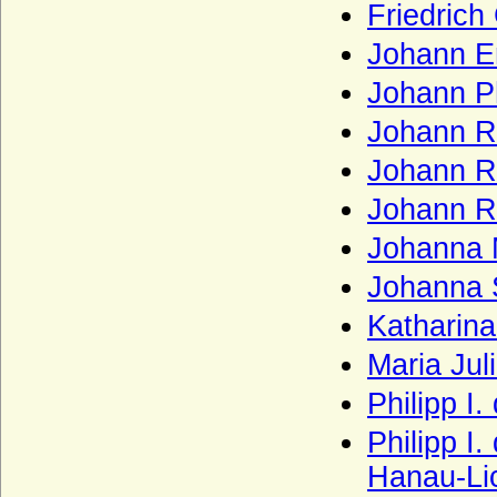
Friedrich
Haus Pückler
Johann E
Haus Radziwill
Johann P
Haus Rappoltstein (Herren zu
Rappoltstein)
Johann R
Haus Reuß (Reuss)
Johann Re
Haus Rietberg (Grafen von Rietberg)
Johann Re
Haus Rohan (Maison de Rohan)
Johanna 
Haus Runkel
Johanna 
Haus Sachsen-Coburg und Gotha
(Wettiner)
Katharin
Haus Salm
Maria Ju
Haus Savoyen
Philipp I
Haus Sayn-Wittgenstein
Philipp I
Haus Scarponnois (Maison de Scarpone)
Hanau-Li
Haus Schauenburg