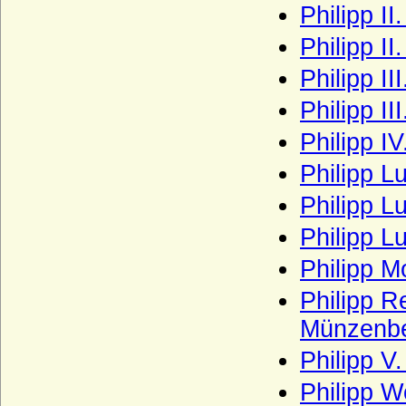
Philipp I
Haus Schoenaich (Schoenaich-Carolath
Philipp I
und Carolath-Beuthen)
Philipp I
Haus Schönborn (Reichsfreiherren und
Reichsgrafen von Schönborn)
Philipp I
Haus Schönburg
Philipp I
Haus Schwarzburg
Philipp 
Haus Sforza
Philipp L
Haus Sobieski
Philipp L
Haus Solms
Philipp 
Haus Stuart
Philipp R
Haus Talleyrand-Périgord
Münzenbe
Haus Thurn und Taxis
Philipp V
Haus Trastamara
Philipp W
Haus Tudor