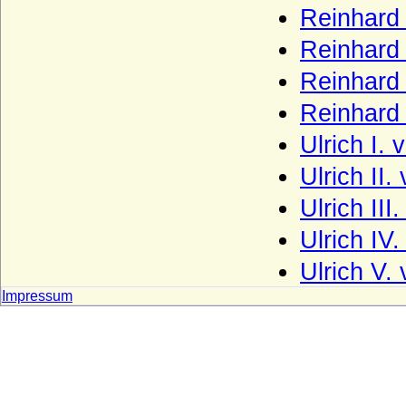
Haus Valois (Valois-Hauptlinie)
Reinhard
Haus Valois-Alencon
Reinhard 
Haus Valois-Angoulême
Reinhard 
Haus Valois-Orléans
Reinhard
Haus Visconti
Ulrich I.
Haus Waldburg
Ulrich II
Haus Waldeck
Ulrich II
Haus Wassenberg (Familie der
Ulrich IV
Flamenses)
Ulrich V.
Haus Wessex (Angelsachsen)
Impressum
Haus Wevelinghoven
Haus Wied
Haus Windsor (ehemals Sachsen-Coburg
und Gotha)
Haus Württemberg