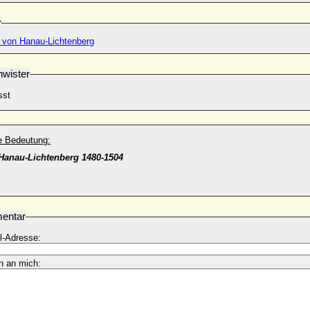
r
I. von Hanau-Lichtenberg
wister
sst
he Bedeutung:
Hanau-Lichtenberg 1480-1504
entar
l-Adresse:
n an mich: