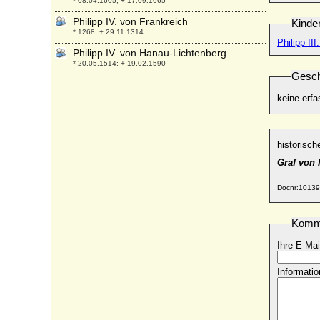
* 08.04.1605; + 17.09.1665
Philipp IV. von Frankreich
Kinde
* 1268; + 29.11.1314
Philipp II
Philipp IV. von Hanau-Lichtenberg
* 20.05.1514; + 19.02.1590
Gesch
Philipp IV. von Nassau-Weilburg (Philipp
III. von Nassau-Saarbrücken)
keine erfa
* 14.10.1542; + 12.03.1602
Philipp Joseph Kinsky von Wchinitz und
Tettau, Graf
historisc
* 28.11.1700; + 12.01.1749
Graf von 
Philipp Julius von Pommern-Wolgast
* 27.12.1584; + 06.02.1625
Docnr:
10139
Philipp Julius von Schwerin
* 18.02.1617; + 28.06.1685
Komm
Philipp Karl von Arenberg
Ihre E-Mai
* 18.10.1587; + 25.9.1640
Philipp Karl Franz von Arenberg
Informatio
* 14.05.1663; + 25.08.1691
Philipp Karl von Wylich und Lottum,
Reichsgraf
* 17.08.1650; + 14.02.1719