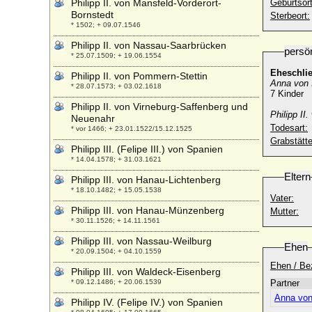
Philipp II. von Mansfeld-Vorderort-
Geburtsort
Bornstedt
Sterbeort:
* 1502; + 09.07.1546
Philipp II. von Nassau-Saarbrücken
persö
* 25.07.1509; + 19.06.1554
Eheschli
Philipp II. von Pommern-Stettin
Anna von 
* 28.07.1573; + 03.02.1618
7 Kinder
Philipp II. von Virneburg-Saffenberg und
Philipp II
Neuenahr
Todesart:
* vor 1466; + 23.01.1522/15.12.1525
Grabstätte
Philipp III. (Felipe III.) von Spanien
* 14.04.1578; + 31.03.1621
Eltern
Philipp III. von Hanau-Lichtenberg
* 18.10.1482; + 15.05.1538
Vater:
Philipp III. von Hanau-Münzenberg
Mutter:
* 30.11.1526; + 14.11.1561
Philipp III. von Nassau-Weilburg
Ehen
* 20.09.1504; + 04.10.1559
Ehen / Be
Philipp III. von Waldeck-Eisenberg
* 09.12.1486; + 20.06.1539
Partner
Anna von
Philipp IV. (Felipe IV.) von Spanien