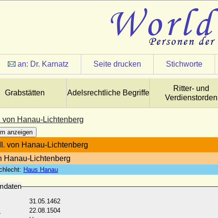
an:
Dr. Karnatz
Seite drucken
Stichworte
Ritter- und
Grabstätten
Adelsrechtliche Begriffe
Verdienstorden
I. von Hanau-Lichtenberg
m anzeigen
 II. von Hanau-Lichtenberg
n Hanau-Lichtenberg
chlecht:
Haus Hanau
mdaten
31.05.1462
:
22.08.1504