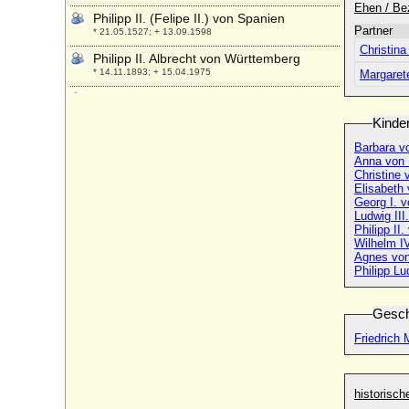
Ehen / Be
Philipp II. (Felipe II.) von Spanien
Partner
* 21.05.1527; + 13.09.1598
Christin
Philipp II. Albrecht von Württemberg
* 14.11.1893; + 15.04.1975
Margaret
Philipp II. August von Frankreich
* 21.08.1165; + 14.07.1223
Kinde
Philipp II. Ernst zu Schaumburg-Lippe
Barbara v
* 05.07.1723; + 13.02.1787
Anna von
Christine
Philipp II. von Baden-Baden
Elisabeth
* 19.02.1559; + 07.06.1588
Georg I. 
Ludwig III
Philipp II. von Braunschweig-
Philipp II
Grubenhagen-Herzberg
Wilhelm I
* 02.05.1533 ; + 04.04.1596
Agnes vo
Philipp L
Philipp II. von Hanau-Lichtenberg
* 31.05.1462; + 22.08.1504
Gesch
Philipp II. von Hanau-Münzenberg
* 17.08.1501; + 28.03.1529
Friedrich
Philipp II. von Hessen-Rheinfels
* 22.04.1541; + 30.11.1583
historisc
Philipp II. von Mansfeld-Vorderort-