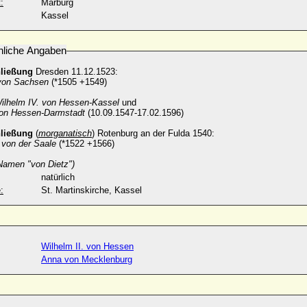
:
Marburg
Kassel
nliche Angaben
hließung
Dresden 11.12.1523:
 von Sachsen
(*1505 +1549)
,
ilhelm IV. von Hessen-Kassel
und
von Hessen-Darmstadt
(10.09.1547-17.02.1596)
hließung
(
morganatisch
)
Rotenburg an der Fulda 1540:
 von der Saale
(*1522 +1566)
Namen "von Dietz")
natürlich
:
St. Martinskirche, Kassel
Wilhelm II. von Hessen
Anna von Mecklenburg