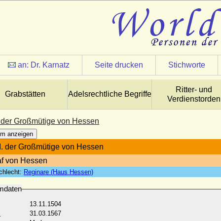
an:
Dr. Karnatz
Seite drucken
Stichworte
Ritter- und
Grabstätten
Adelsrechtliche Begriffe
Verdienstorden
I. der Großmütige von Hessen
m anzeigen
 I. der Großmütige von Hessen
f von Hessen
chlecht:
Reginare (Haus Hessen)
mdaten
13.11.1504
:
31.03.1567