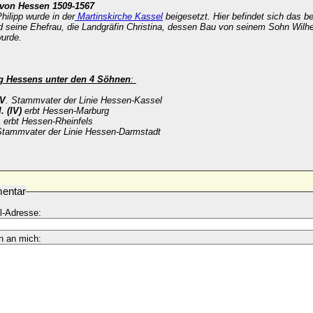
 von Hessen 1509-1567
hilipp wurde in der
Martinskirche Kassel
beigesetzt. Hier befindet sich das 
d seine Ehefrau, die Landgräfin Christina, dessen Bau von seinem Sohn Wilh
urde.
ng Hessens unter den 4 Söhnen
:
IV
. Stammvater der Linie Hessen-Kassel
. (IV)
erbt Hessen-Marburg
.
erbt Hessen-Rheinfels
tammvater der Linie Hessen-Darmstadt
entar
l-Adresse:
n an mich: