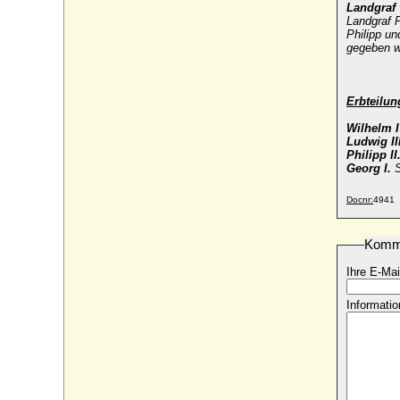
Bornstedt
Landgraf
* 1502; + 09.07.1546
Landgraf P
Philipp un
Philipp II. von Nassau-Saarbrücken
gegeben w
* 25.07.1509; + 19.06.1554
Philipp II. von Pommern-Stettin
* 28.07.1573; + 03.02.1618
Erbteilu
Philipp II. von Virneburg-Saffenberg und
Wilhelm 
Neuenahr
Ludwig III
* vor 1466; + 23.01.1522/15.12.1525
Philipp II
Georg I.
S
Philipp III. (Felipe III.) von Spanien
* 14.04.1578; + 31.03.1621
Docnr:
4941
Philipp III. von Hanau-Lichtenberg
* 18.10.1482; + 15.05.1538
Komm
Philipp III. von Hanau-Münzenberg
* 30.11.1526; + 14.11.1561
Ihre E-Mai
Philipp III. von Nassau-Weilburg
Informatio
* 20.09.1504; + 04.10.1559
Philipp III. von Waldeck-Eisenberg
* 09.12.1486; + 20.06.1539
Philipp IV. (Felipe IV.) von Spanien
* 08.04.1605; + 17.09.1665