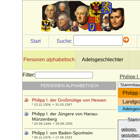
* 24.06.1616; + 24.01.1671
Philipp Gottfried zu Castell-Rüdenhausen
* 21.11.1641; + 10.06.1681
Philipp Heinrich von Hohenlohe-
Waldenburg
* 03.01.1591; + 25.03.1644
Start
Suche:
Philipp Howard (St Philipp Howard), Earl of
Arundel
* 28.06.1557; + 19.10.1595
Personen alphabetisch
Adelsgeschlechter
Philipp Hyacinth von Lobkowicz, Fürst
* 25.02.1680; + 21.12.1734
Filter:
Philipp I. der Ältere von Hanau-
Philipp 
Babenhausen (Philipp I. der Ältere von
Stammbau
PERSONEN ALPHABETISCH
Hanau-Lichtenberg)
* 08.05.1417; + 10.05.1480
Philipp
Philipp I. der Großmütige von Hessen
Landgra
* 13.11.1504; + 31.03.1567
Adelsges
Philipp I. der Jüngere von Hanau-
Münzenberg
Stam
* 20.09.1449; + 26.08.1500
geboren:
Philipp I. von Baden-Sponheim
gestorben
* 06.11.1479; + 17.09.1533