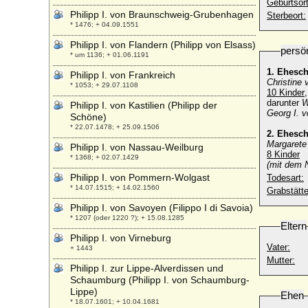
Geburtsort
Philipp I. von Braunschweig-Grubenhagen
Sterbeort:
* 1476; + 04.09.1551
Philipp I. von Flandern (Philipp von Elsass)
persö
* um 1136; + 01.06.1191
1. Ehesc
Philipp I. von Frankreich
Christine
* 1053; + 29.07.1108
10 Kinder
darunter
W
Philipp I. von Kastilien (Philipp der
Georg I. 
Schöne)
* 22.07.1478; + 25.09.1506
2. Ehesc
Margarete
Philipp I. von Nassau-Weilburg
8 Kinder
* 1368; + 02.07.1429
(mit dem 
Philipp I. von Pommern-Wolgast
Todesart:
* 14.07.1515; + 14.02.1560
Grabstätte
Philipp I. von Savoyen (Filippo I di Savoia)
* 1207 (oder 1220 ?); + 15.08.1285
Eltern
Philipp I. von Virneburg
Vater:
+ 1443
Mutter:
Philipp I. zur Lippe-Alverdissen und
Schaumburg (Philipp I. von Schaumburg-
Lippe)
Ehen
* 18.07.1601; + 10.04.1681