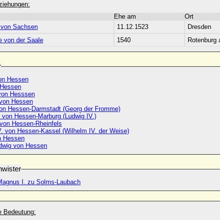
ziehungen:
Ehe am
Ort
a von Sachsen
11.12.1523
Dresden
e von der Saale
1540
Rotenburg 
r
on Hessen
 Hessen
 von Hesssen
 von Hessen
von Hessen-Darmstadt (Georg der Fromme)
. von Hessen-Marburg (Ludwig IV.)
. von Hessen-Rheinfels
V. von Hessen-Kassel (Wilhelm IV. der Weise)
n Hessen
udwig von Hessen
wister
 Magnus I. zu Solms-Laubach
he Bedeutung: