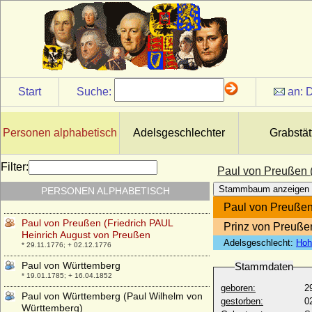
Paul Karadjordjevic
* 27.04.1893; + 14.09.1976
Paul Karl von Lettow-Vorbeck
* 26.04.1832; + 03.04.1919
Paul Louis Archambauld Boson de
Talleyrand-Perigord (Boson de Talleyrand-
Perigord)
Start
Suche:
an:
D
* 20.08.1867; + 09.05.1952
Paul von Hedemann-Heespen
* 08.02.1869; + 22.02.1937
Personen alphabetisch
Adelsgeschlechter
Grabstät
Paul von Kameke
* 1609; + 1645
Filter:
Paul von Preußen 
Paul von Ploetz (Albrecht Karl Eduard Paul
Stammbaum anzeigen
PERSONEN ALPHABETISCH
Bernd von Ploetz)
* 30.06.1839; + 23.04.1915
Paul von Preußen
Paul von Preußen (Friedrich PAUL
Prinz von Preuße
Heinrich August von Preußen
Adelsgeschlecht:
Hoh
* 29.11.1776; + 02.12.1776
Paul von Württemberg
Stammdaten
* 19.01.1785; + 16.04.1852
geboren:
2
Paul von Württemberg (Paul Wilhelm von
gestorben:
0
Württemberg)