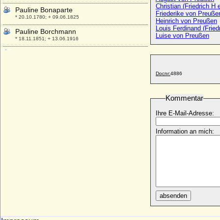
Pauline Bonaparte
Friederike von Preuße
* 20.10.1780; + 09.06.1825
Heinrich von Preußen
Louis Ferdinand (Fried
Pauline Borchmann
Luise von Preußen
* 18.11.1851; + 13.06.1916
Pauline Caroline von Arenberg
* 26.10.1774; + 02.07.1810
Pauline de Castellane
Docnr:
4886
* 06.07.1823; + 09.03.1895
Pauline de Talleyrand-Périgord
Kommentar
* 29.12.1820; + 1890
Ihre E-Mail-Adresse:
Pauline Julie de Longueval-Buquoy
* 21.07.1780; + 1857
Information an mich:
Pauline Sándor von Szlavnicza
* 26.03.1836; + 28.09.1921
Pauline Therese Lachmann (Pauline
Henckel von Donnersmarck)
* 07.05.1819; + 21.01.1884
Pauline von Anhalt-Bernburg, Prinzessin
absenden
* 23.02.1769; + 29.12.1820
Pauline von Bardeleben
* 05.04.1811; + 1884