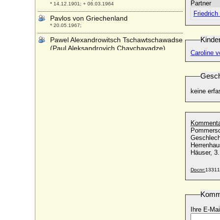
Partner
* 14.12.1901; + 06.03.1964
Friedric
Pavlos von Griechenland
* 20.05.1967;
Kinde
Pawel Alexandrowitsch Tschawtschawadse
(Paul Aleksandrovich Chavchavadze)
Caroline 
* 1899; + 08.07.1971
Paxius de Tassis de Cornello (Pasius de
Gesch
Tassis de Cornello)
* unbekannt; + 1496
keine erfa
Pedro Álvarez de Toledo
* 1484; + 1553
Pedro Carlos von Spanien
Kommenta
* 18.06.1786; + 04.07.1812
Pommersche
Geschlech
Pedro de Alcantara d'Orleans e Braganca
Herrenhaus verlie
* 15.10.1875; + 29.01.1940
Häuser, 3.
Pedro de Alcantara Gaetao d'Orleans e
Docnr:
13311
Braganca (Pierre d'Alcântara Gaston
d'Orléans-Bragance)
* 19.02.1913; + 27.12.2007
Komm
Pedro de Portugal
Ihre E-Mai
* 09.12.1392; + 20.05.1449