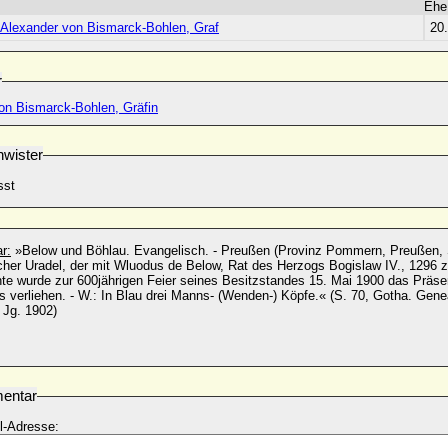
Ehe
h Alexander von Bismarck-Bohlen, Graf
20
r
von Bismarck-Bohlen, Gräfin
wister
sst
r:
»Below und Böhlau. Evangelisch. - Preußen (Provinz Pommern, Preußen, Sachsen), Schweden, Amerika. -
r Uradel, der mit Wluodus de Below, Rat des Herzogs Bogislaw IV., 1296 zuers
te wurde zur 600jährigen Feier seines Besitzstandes 15. Mai 1900 das Präsen
hen. - W.: In Blau drei Manns- (Wenden-) Köpfe.« (S. 70, Gotha. Genealog. Taschenbuch der Adeligen
 Jg. 1902)
entar
l-Adresse: