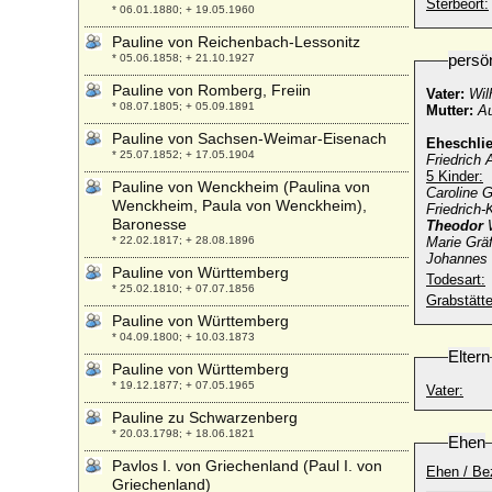
Sterbeort:
* 06.01.1880; + 19.05.1960
Pauline von Reichenbach-Lessonitz
persö
* 05.06.1858; + 21.10.1927
Pauline von Romberg, Freiin
Vater:
Wil
* 08.07.1805; + 05.09.1891
Mutter:
A
Pauline von Sachsen-Weimar-Eisenach
Eheschli
* 25.07.1852; + 17.05.1904
Friedrich
5 Kinder:
Pauline von Wenckheim (Paulina von
Caroline 
Wenckheim, Paula von Wenckheim),
Friedrich
Baronesse
Theodor
W
* 22.02.1817; + 28.08.1896
Marie Grä
Johannes 
Pauline von Württemberg
Todesart:
* 25.02.1810; + 07.07.1856
Grabstätte
Pauline von Württemberg
* 04.09.1800; + 10.03.1873
Eltern
Pauline von Württemberg
* 19.12.1877; + 07.05.1965
Vater:
Pauline zu Schwarzenberg
* 20.03.1798; + 18.06.1821
Ehen
Pavlos I. von Griechenland (Paul I. von
Ehen / Be
Griechenland)