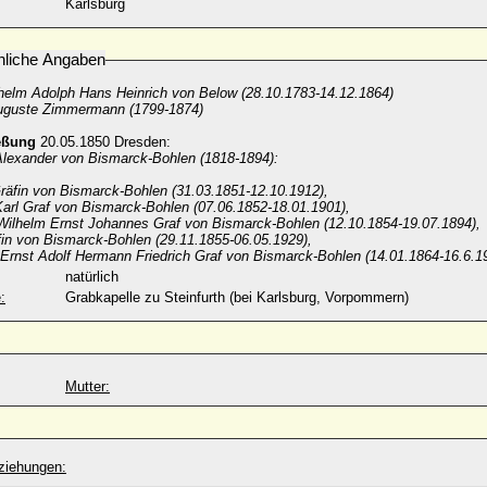
Karlsburg
nliche Angaben
helm Adolph Hans Heinrich von Below (28.10.1783-14.12.1864)
uguste Zimmermann (1799-1874)
eßung
20.05.1850 Dresden:
 Alexander von Bismarck-Bohlen (1818-1894):
Gräfin von Bismarck-Bohlen (31.03.1851-12.10.1912),
-Karl Graf von Bismarck-Bohlen (07.06.1852-18.01.1901),
ilhelm Ernst Johannes Graf von Bismarck-Bohlen (12.10.1854-19.07.1894),
fin von Bismarck-Bohlen (29.11.1855-06.05.1929),
Ernst Adolf Hermann Friedrich Graf von Bismarck-Bohlen (14.01.1864-16.6.1
natürlich
:
Grabkapelle zu Steinfurth (bei Karlsburg, Vorpommern)
Mutter:
ziehungen: