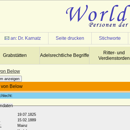
an:
Dr. Karnatz
Seite drucken
Stichworte
Ritter- und
Grabstätten
Adelsrechtliche Begriffe
Verdienstorden
von Below
m anzeigen
 von Below
chlecht:
mdaten
19.07.1825
:
15.02.1889
:
Mainz