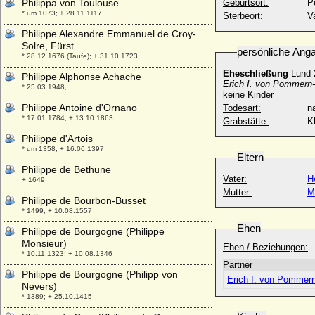
Philippa von Toulouse
Geburtsort:
P
* um 1073; + 28.11.1117
Sterbeort:
V
Philippe Alexandre Emmanuel de Croy-
Solre, Fürst
persönliche Ang
* 28.12.1676 (Taufe); + 31.10.1723
Eheschließung
Lund 
Philippe Alphonse Achache
Erich I. von Pommern-
* 25.03.1948;
keine Kinder
Philippe Antoine d'Ornano
Todesart:
na
* 17.01.1784; + 13.10.1863
Grabstätte:
K
Philippe d'Artois
* um 1358; + 16.06.1397
Eltern
Philippe de Bethune
Vater:
H
+ 1649
Mutter:
M
Philippe de Bourbon-Busset
* 1499; + 10.08.1557
Ehen
Philippe de Bourgogne (Philippe
Monsieur)
Ehen / Beziehungen:
* 10.11.1323; + 10.08.1346
Partner
Philippe de Bourgogne (Philipp von
Erich I. von Pommern
Nevers)
* 1389; + 25.10.1415