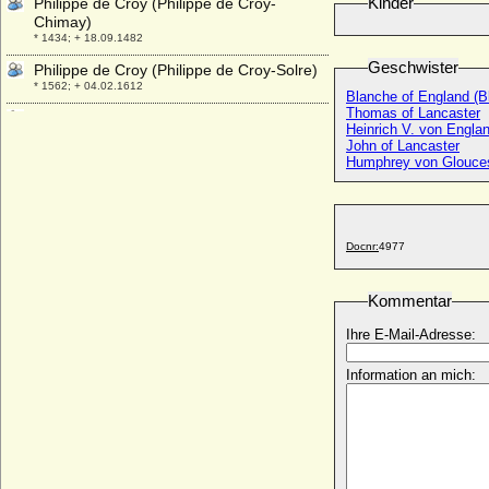
Kinder
Philippe de Croy (Philippe de Croy-
Chimay)
* 1434; + 18.09.1482
Geschwister
Philippe de Croy (Philippe de Croy-Solre)
* 1562; + 04.02.1612
Blanche of England (B
Thomas of Lancaster
Philippe Emmanuel de Croy-Solre
Heinrich V. von Englan
* 1611; + 21.01.1670
John of Lancaster
Humphrey von Glouce
Philippe Emmanuel Ferdinand Francois de
Croy, Fürst
* 29.10.1641; + 22.12.1718
Philippe Francois de Croy-Solre
Docnr:
4977
* 1610; + 19.06.1650
Philippe Hurepel de Clermont (Philippe de
France)
Kommentar
* 1200; + 19.07.1234
Ihre E-Mail-Adresse:
Philippe I. d'Artois
* 1269; + 11.09.1298
Information an mich:
Philippe I. de Bourgogne (Philippe I. de
Rouvres)
* 1346; + 21.11.1361
Philippe I. von Orleans
* 21.09.1640; + 08.06.1701