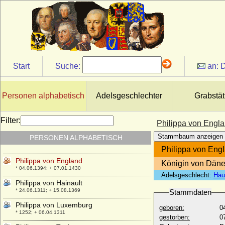
* 1192; + 17.03.1242
Philippa de Mohun
+ 17.07.1431
Philippa of Lancaster (Filipa de Lancastre)
* 31.03.1360; + 19.07.1415
Philippa Plantagenet
Start
Suche:
an:
D
* 16.08.1355; + 05.01.1382
Philippa von Auvergne
* unbekannt; + unbekannt
Personen alphabetisch
Adelsgeschlechter
Grabstät
Philippa von Bar
+ 1283
Filter:
Philippa von Engl
Philippa von Egmond-Geldern (Philippine
Stammbaum anzeigen
PERSONEN ALPHABETISCH
von Egmond-Geldern)
* 1465; + 25.02.1547
Philippa von Eng
Philippa von England
Königin von Dän
* 04.06.1394; + 07.01.1430
Adelsgeschlecht:
Hau
Philippa von Hainault
* 24.06.1311; + 15.08.1369
Stammdaten
Philippa von Luxemburg
geboren:
0
* 1252; + 06.04.1311
gestorben:
0