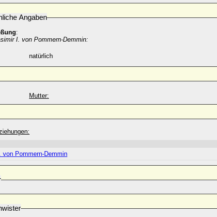
nliche Angaben
eßung
:
simir I. von Pommern-Demmin:
natürlich
Mutter:
ziehungen:
I. von Pommern-Demmin
r
wister