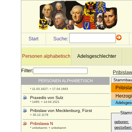
Poppo von Trier
* 994; + 16.05.1047
Poppo XII. von Henneberg
* 20.09.1513; + 04.03.1574
Praskowja Dmitrijewna Scheremetjewna
* 02.10.1901; + 21.12.1980
Start
Suche:
Praskowja Fjodorowna Saltykowa
* 21.10.1664; + 24.10.1723
Praskowja Iwanowna Romanowa
Personen alphabetisch
Adelsgeschlechter
* 04.10.1694; + 19.10.1731
Praskowja Michailowna Solowaja
Filter:
+ 1621
Pribisla
Praxedis von Hohenlohe-Waldenburg-
Stammbau
PERSONEN ALPHABETISCH
Pfedelbach
Pribisl
* 11.03.1627; + 17.04.1663
Herzog
Praxedis von Sulz
* 1495; + 14.04.1521
Adelsges
Pribislaw von Mecklenburg, Fürst
Stam
+ 30.12.1178
geboren:
Pribislawa N
gestorben
* unbekannt; + unbekannt