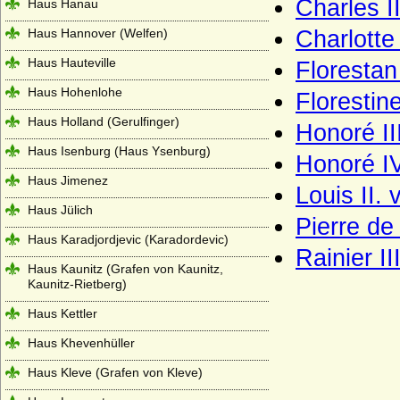
Charles I
Haus Hanau
Haus Hannover (Welfen)
Charlotte
Haus Hauteville
Florestan
Haus Hohenlohe
Florestin
Haus Holland (Gerulfinger)
Honoré II
Haus Isenburg (Haus Ysenburg)
Honoré IV
Haus Jimenez
Louis II.
Haus Jülich
Pierre de
Haus Karadjordjevic (Karadordevic)
Rainier II
Haus Kaunitz (Grafen von Kaunitz,
Kaunitz-Rietberg)
Haus Kettler
Haus Khevenhüller
Haus Kleve (Grafen von Kleve)