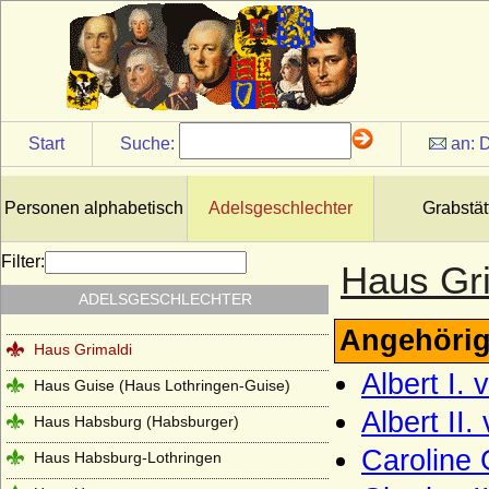
Haus Frankreich-Artois
Haus Frankreich-Courtenay (Maison
capétienne de Courtenay)
Haus Frankreich-Dreux
Haus Frankreich-Évreux
Start
Suche:
an:
D
Haus Frankreich-Vermandois
Haus Fürstenberg (Fürstenhaus)
Personen alphabetisch
Adelsgeschlechter
Grabstät
Haus Gediminas (Gediminiden)
Filter:
Haus Gri
Haus Gonzaga
ADELSGESCHLECHTER
Haus Grailly (Haus Foix-Grailly)
Angehörig
Haus Grimaldi
Albert I.
Haus Guise (Haus Lothringen-Guise)
Albert II.
Haus Habsburg (Habsburger)
Caroline 
Haus Habsburg-Lothringen