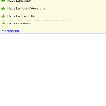
Haus Lancaster
Haus La Tour d'Auvergne
Haus La Trémoille
Haus Leiningen
Impressum
Haus Liechtenstein
Haus Ligne (Maison de Ligne)
Haus Limburg-Arlon
Haus Lippe
Haus Löwenstein-Wertheim (Seitenlinie
der Wittelsbacher)
Haus Loon (Grafen von Loon, Grafen von
Looz, Grafen von Rieneck)
Haus Lothringen-Mercoeur
Haus Lothringen-Vaudemont
Haus Lusignan