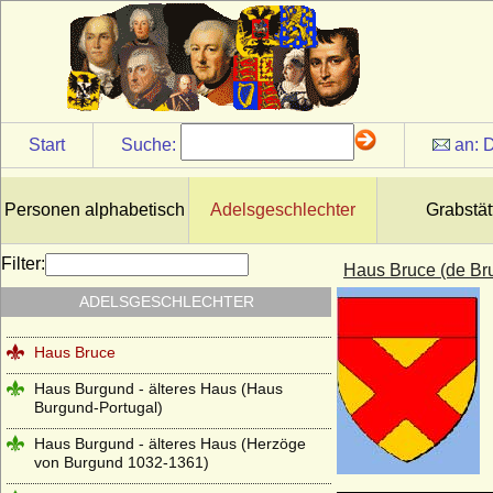
Dampierre-Bourbon)
Haus Bourbon-Montpensier
Haus Bourbon-Orleans (Haus Orleans)
Haus Bourbon-Parma
Start
Suche:
an:
D
Haus Bourbon-Penthièvre
Haus Bourbon-Sizilien (Bourbon-Beider-
Sizilien, Neapel-Sizilien)
Personen alphabetisch
Adelsgeschlechter
Grabstät
Haus Bourbon-Vendome
Filter:
Haus Bruce (de Bru
Haus Braganza
ADELSGESCHLECHTER
Haus Brienne
Haus Bruce
Haus Burgund - älteres Haus (Haus
Burgund-Portugal)
Haus Burgund - älteres Haus (Herzöge
von Burgund 1032-1361)