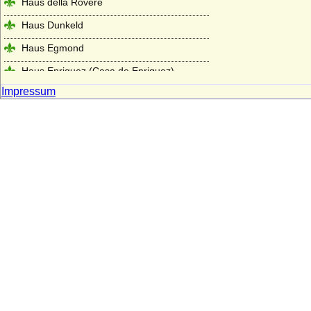
Haus della Rovere
Haus Dunkeld
Haus Egmond
Haus Enriquez (Casa de Enriquez)
Impressum
Haus Erbach
Haus Erdõdy
Haus Este
Haus Farnese
Haus Flandern (Balduine)
Haus Frankreich-Artois
Haus Frankreich-Courtenay (Maison
capétienne de Courtenay)
Haus Frankreich-Dreux
Haus Frankreich-Évreux