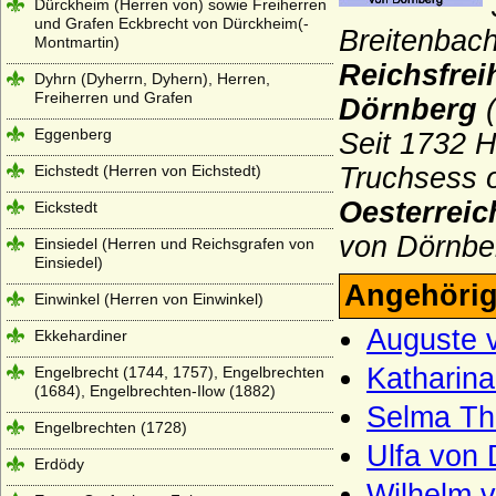
Dürckheim (Herren von) sowie Freiherren
und Grafen Eckbrecht von Dürckheim(-
Breitenbac
Montmartin)
Reichsfrei
Dyhrn (Dyherrn, Dyhern), Herren,
Freiherren und Grafen
Dörnberg
(
Eggenberg
Seit 1732
H
Eichstedt (Herren von Eichstedt)
Truchsess
Oesterreic
Eickstedt
von Dörnbe
Einsiedel (Herren und Reichsgrafen von
Einsiedel)
Angehörig
Einwinkel (Herren von Einwinkel)
Auguste v
Ekkehardiner
Katharina
Engelbrecht (1744, 1757), Engelbrechten
(1684), Engelbrechten-Ilow (1882)
Selma Thu
Engelbrechten (1728)
Ulfa von
Erdödy
Wilhelm 