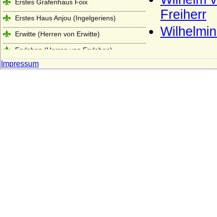
Erstes Grafenhaus Foix
Freiherr
Erstes Haus Anjou (Ingelgeriens)
Wilhelmi
Erwitte (Herren von Erwitte)
Erxleben (Herren von Erxleben)
Impressum
Esterházy de Galántha (ungarisch
Eszterházy), Freiherren, Grafen, Fürsten
Eulenburg (Freiherren und Grafen zu
Eulenburg, Fürsten zu Eulenburg-
Hertefeld)
Ezzonen
Faber (Freiherren von Faber)
Familie der Archambault (Ältestes Haus
Bourbon)
Festetics (Festetics von Tolna)
Finck von Finckenstein (Reichsgrafen und
Grafen)