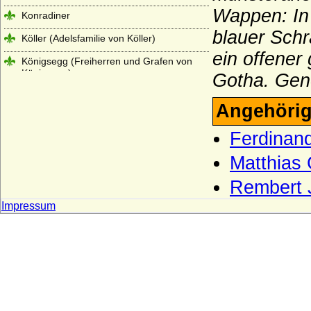
Wappen: In 
Konradiner
blauer Sch
Köller (Adelsfamilie von Köller)
ein offener
Königsegg (Freiherren und Grafen von
Königsegg)
Gotha. Gene
Königsmarck
Angehörig
Koppelow (Herren von Koppelow)
Ferdinan
Korff (von Korff gen. Schmising, von Korff
gen. Schmising-Kerssenbrock)
Matthias
Kottwitz (Herren und Freiherren von
Rembert 
Kottwitz)
Impressum
Krockow, Herren und preußische Grafen
Kröcher (Herren von Kröcher)
Krusemarck (Herren von Krusemarck)
Küssow (Herren und Reichsgrafen von
Küssow)