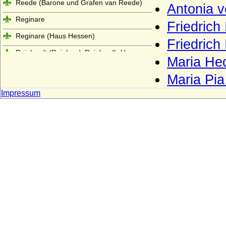
Reede (Barone und Grafen van Reede)
Antonia v
Reginare
Friedrich
Reginare (Haus Hessen)
Friedrich
Reinhardt (Reinhard, Reinhard), Herren
Maria He
von Reinhardt
Maria Pia
Reventlow
Impressum
Ribbeck (Herren von Ribbeck)
Riedesel (zu Bellersheim, Camberg und
Eisenbach), letztere Reichsfreiherren
Robertiner (Les Robertiens, Rupertiner)
Rochow (Familie von Rochow)
Roebel (Röbel)
Roedern (Rödern), Herren,
Reichsfreiherren, Freiherren und Grafen
Rohr (Herren von Rohr, von Rohr gen. von
Wahlen-Jürgass)