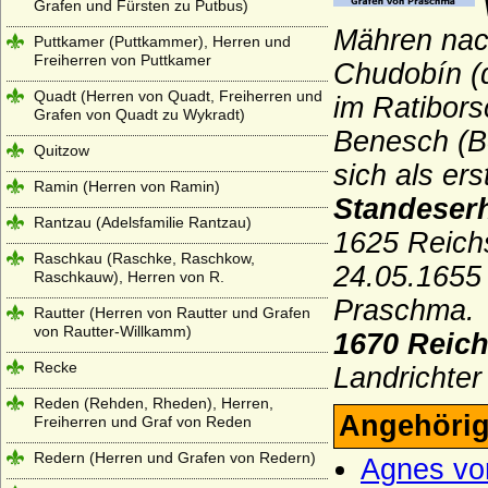
Grafen und Fürsten zu Putbus)
Mähren nac
Puttkamer (Puttkammer), Herren und
Freiherren von Puttkamer
Chudobín (
Quadt (Herren von Quadt, Freiherren und
im Ratibors
Grafen von Quadt zu Wykradt)
Benesch (B
Quitzow
sich als er
Ramin (Herren von Ramin)
Standeser
Rantzau (Adelsfamilie Rantzau)
1625 Reichs
Raschkau (Raschke, Raschkow,
24.05.165
Raschkauw), Herren von R.
Praschma.
Rautter (Herren von Rautter und Grafen
von Rautter-Willkamm)
1670 Reic
Recke
Landrichter
Reden (Rehden, Rheden), Herren,
Angehörig
Freiherren und Graf von Reden
Redern (Herren und Grafen von Redern)
Agnes vo