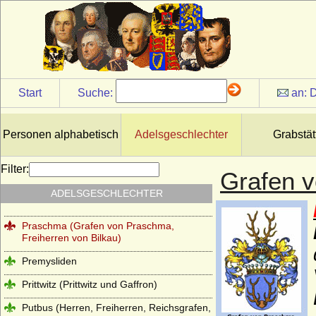
Plettenberg (Ritter, Freiherren und Grafen
von Plettenberg)
Ploetz (Ploetz/Neumark, auch: Sabower
Stamm, von Ploetz mit dem Schwane)
Ploetz (Ploetz/Pommern, auch: Stuchower
Start
Suche:
an:
D
und Schwenzer Stamm der von Ploetz)
Podewils (Herren, Freiherren und Grafen
von Podewils)
Personen alphabetisch
Adelsgeschlechter
Grabstät
Pölnitz (Pöllnitz)
Filter:
Grafen v
Ponickau (Herren und Freiherren)
ADELSGESCHLECHTER
Pourtalès (Grafen von Pourtalès)
Praschma (Grafen von Praschma,
Freiherren von Bilkau)
Premysliden
Prittwitz (Prittwitz und Gaffron)
Putbus (Herren, Freiherren, Reichsgrafen,