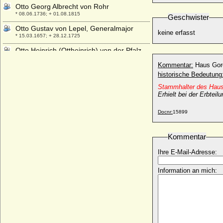
Otto Georg Albrecht von Rohr
* 08.06.1736; + 01.08.1815
Geschwister
Otto Gustav von Lepel, Generalmajor
keine erfasst
* 15.03.1657; + 28.12.1725
Otto Heinrich (Ottheinrich) von der Pfalz
* 10.04.1502; + 12.02.1559
Kommentar:
Haus Go
Otto Heinrich von Hannover
historische Bedeutung
* 13.02.1988;
Stammhalter des Hau
Otto Heinrich von Pannwitz
Erhielt bei der Erbtei
* 1706; + 1751
Docnr:
15899
Otto Heinrich von Weichs an der Glon
* 10.08.1520; + 20.10.1591
Kommentar
Otto Heinrich Waldbott von Bassenheim zu
Gudenau
Ihre E-Mail-Adresse:
* 20.11.1561; + 1639
Otto Heinrich zu Solms-Sonnenwalde,
Information an mich:
Graf
* 24.12.1654; + 08.03.1711
Otto I. von Andechs-Meranien (Otto VII.
von Andechs)
* um 1180; + 07.05.1234