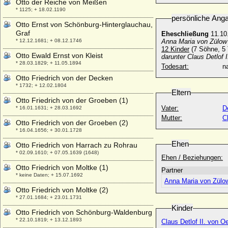
Otto der Reiche von Meißen
* 1125; + 18.02.1190
persönliche Ang
Otto Ernst von Schönburg-Hinterglauchau,
Graf
Eheschließung
11.10.
* 12.12.1681; + 08.12.1746
Anna Maria von Zülow 
12 Kinder
(7 Söhne, 5 
Otto Ewald Ernst von Kleist
darunter
Claus Detlof 
* 28.03.1829; + 11.05.1894
Todesart:
na
Otto Friedrich von der Decken
* 1732; + 12.02.1804
Eltern
Otto Friedrich von der Groeben (1)
Vater:
D
* 16.01.1631; + 28.03.1692
Mutter:
C
Otto Friedrich von der Groeben (2)
* 16.04.1656; + 30.01.1728
Ehen
Otto Friedrich von Harrach zu Rohrau
* 02.09.1610; + 07.05.1639 (1648)
Ehen / Beziehungen:
Otto Friedrich von Moltke (1)
Partner
* keine Daten; + 15.07.1692
Anna Maria von Zülo
Otto Friedrich von Moltke (2)
* 27.01.1684; + 23.01.1731
Kinder
Otto Friedrich von Schönburg-Waldenburg
* 22.10.1819; + 13.12.1893
Claus Detlof II. von O