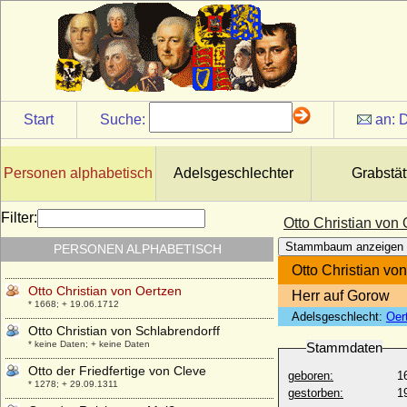
Ottilie zur Lippe-Brake
* 07.11.1639; + 05.10.1680
Otto Alexander von Schwerin, Reichsgraf
* 20.03.1737; + 17.03.1819
Otto Albrecht von Schönburg-Waldenburg-
Hartenstein (Otto Albert)
Start
Suche:
an:
D
* 02.07.1601; + 15.06.1681
Otto Bertold von Waldburg
+ um 1269
Personen alphabetisch
Adelsgeschlechter
Grabstät
Otto Brucks
* 28.11.1854; + 16.01.1914
Filter:
Otto Christian von
Otto Carl Victor von Schönburg-
Stammbaum anzeigen
PERSONEN ALPHABETISCH
Waldenburg
* 01.05.1856; + 18.11.1888
Otto Christian vo
Otto Christian von Oertzen
Herr auf Gorow
* 1668; + 19.06.1712
Adelsgeschlecht:
Oer
Otto Christian von Schlabrendorff
* keine Daten; + keine Daten
Stammdaten
Otto der Friedfertige von Cleve
geboren:
1
* 1278; + 29.09.1311
gestorben:
1