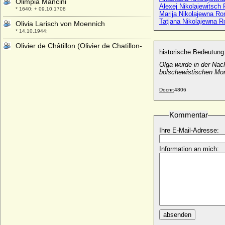
Olimpia Mancini
Alexej Nikolajewitsc
* 1640; + 09.10.1708
Marija Nikolajewna R
Tatjana Nikolajewna 
Olivia Larisch von Moennich
* 14.10.1944;
Olivier de Châtillon (Olivier de Chatillon-
historische Bedeutung
Blois)
+ 28.09.1433
Olga wurde in der Nach
bolschewistischen Mo
Onna Omken (Anna Omken)
* unbekannt; + unbekannt
Docnr:
4806
Orazia Mattei (Horacia Mattei)
* um 1512; + nicht bekannt
Kommentar
Ordulf von Sachsen (Ordulf Billung von
Sachsen)
Ihre E-Mail-Adresse:
* 1022; + 28.03.1072
Information an mich:
Ortrud zu Schleswig-Holstein-Sonderburg-
Glücksburg
* 19.12.1925; + 06.02.1980
Ortrud zu Ysenburg und Büdingen
* 15.01.1879; + 28.04.1918
Oskar I. von Schweden und Norwegen
* 04.07.1799; + 08.07.1859
absenden