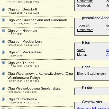
Geburtsort:
Z
* 11.07.1792; + 15.01.1795
Sterbeort:
J
Olga von Gersdorff
* 03.12.1855; + 14.09.1936
persönliche Ang
Olga von Griechenland und Dänemark
* 11.06.1903; + 16.10.1997
Todesart:
e
Grabstätte:
S
Olga von Hannover
* 17.02.1958;
Olga von Mecklenburg
Eltern
* 27.02.1916; + 04.02.1917
Vater:
N
Olga von Mecklenburg
Mutter:
A
* 13.10.1988;
Olga von Thünen
* 16.10.1860; + 09.09.1944
Ehen
Olga Walerianowna Karnowitschowa (Olga
Ehen / Beziehungen:
Walerianowna Paley)
* 02.12.1865; + 02.11.1929
Kinder
Olga Wsewolodowna Smolenskaja
* unbekannt; + unbekannt
Olgierd Czartoryski
Geschwister
* 25.10.1888; + 02.02.1977
Anastasia Nikolajew