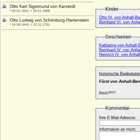
Otto Karl Sigismund von Karstedt
Kinder
* 20.01.1811; + 26.01.1888
Otto IV. von Anhalt-B
Otto Ludwig von Schönburg-Hartenstein
Bernhard VI. von Anha
* 16.09.1643; + 22.11.1701
Otto Ludwig von Veltheim
Geschwister
* 20.03.1672; + 01.03.1714
Katharina von Anhalt-
Otto Ludwig Wilhelm Ferdinand von der
Bernhard IV. von Anha
Schulenburg (Wilhelm von der
Heinrich IV. von Anhal
Schulenburg)
* 15.06.1806; + 05.05.1883
Ottonia Henriette von Arnim
historische Bedeutung
* 25.01.1760; + 16.03.1803
Fürst von Anhalt-Be
Otto IV. (III.) von Ravensberg
* vor 1276; + 20.02.1328
Docnr:
9537
Otto IV. von Anhalt-Bernburg
+ 01.05.1415
Kommentar
Otto IV. von Brandenburg (Otto IV. mit
Ihre E-Mail-Adresse:
dem Pfeil)
* um 1238; + 27.11.1308
Information an mich:
Otto IV. von Burgund (Otto IV de
Bourgogne)