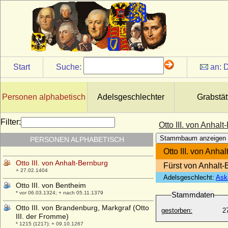
Otto II. von Rietberg
+ 18.07.1389
Otto II. von Scheyern
+ 1122 ?
Otto II. von Schwaben (Otto I. von
Lothringen)
Start
Suche:
an:
D
* ca. 995; + 07.09.1047
Otto II. von Solms-Braunfels
* 22.11.1426; + 26.06.1504
Personen alphabetisch
Adelsgeschlechter
Grabstät
Otto II. von Zutphen (Otto II. der Reiche
von Zütphen)
Filter:
Otto III. von Anhal
* um 1050; + 1113
Stammbaum anzeigen
PERSONEN ALPHABETISCH
Otto II., römisch-deutscher Kaiser
* 955; + 07.12.983
Otto III. von Anha
Otto III. von Anhalt-Bernburg
Fürst von Anhalt-
+ 27.02.1404
Adelsgeschlecht:
Ask
Otto III. von Bentheim
* vor 06.03.1324; + nach 05.11.1379
Stammdaten
Otto III. von Brandenburg, Markgraf (Otto
gestorben:
2
III. der Fromme)
* 1215 (1217); + 09.10.1267