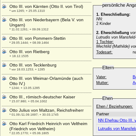
persönliche Ang
Otto III. von Kärnten (Otto II. von Tirol)
* um 1265; + 25.05.1310
1. Eheschließung:
NN:
Otto III. von Niederbayern (Bela V. von
2 Kinder
Ungarn)
* 11.02.1261; + 09.09.1312
2. Eheschließung
vor
Lutrudis von Mansfeld-
Otto III. von Pommern-Stettin
1 Tochter:
* 29.05.1444; + 08.09.1464
Mechtild (Mathilde) vo
Otto III. von Rietberg
Todesart:
na
+ 18.12.1535
Otto III. von Tecklenburg
Eltern
* vor 18.03.1253; + 1285
Vater:
B
Otto III. von Weimar-Orlamünde (auch
Mutter:
A
Otto IV.)
* 1244; + 13.05.1285
Otto III., römisch-deutscher Kaiser
Ehen
* 15.07.980; + 05.04.1002
Ehen / Beziehungen:
Otto Julius von Maltzan, Reichsfreiherr
Partner
* 01.09./11.09.1697; + 30.03.1745
NN Ehefrau Otto III. 
Otto Karl Friedrich Heinrich von Veltheim
(Friedrich von Veltheim)
Lutrudis von Mansfel
* 22.05.1770; + 05.06.1805