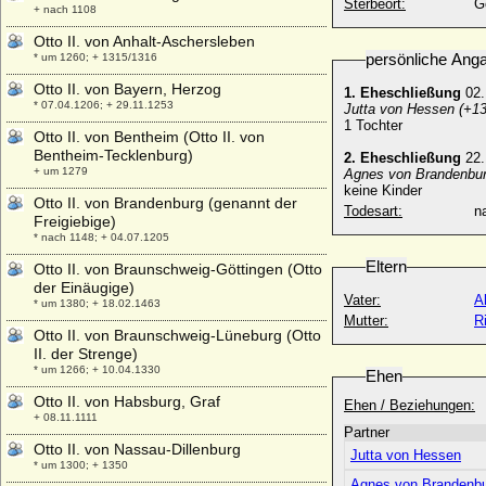
Sterbeort:
G
+ nach 1108
Otto II. von Anhalt-Aschersleben
persönliche Ang
* um 1260; + 1315/1316
Otto II. von Bayern, Herzog
1. Eheschließung
02.
* 07.04.1206; + 29.11.1253
Jutta von Hessen (+13
1 Tochter
Otto II. von Bentheim (Otto II. von
Bentheim-Tecklenburg)
2. Eheschließung
22.
+ um 1279
Agnes von Brandenbu
keine Kinder
Otto II. von Brandenburg (genannt der
Todesart:
na
Freigiebige)
* nach 1148; + 04.07.1205
Eltern
Otto II. von Braunschweig-Göttingen (Otto
der Einäugige)
Vater:
A
* um 1380; + 18.02.1463
Mutter:
R
Otto II. von Braunschweig-Lüneburg (Otto
II. der Strenge)
* um 1266; + 10.04.1330
Ehen
Otto II. von Habsburg, Graf
Ehen / Beziehungen:
+ 08.11.1111
Partner
Otto II. von Nassau-Dillenburg
Jutta von Hessen
* um 1300; + 1350
Agnes von Brandenbu