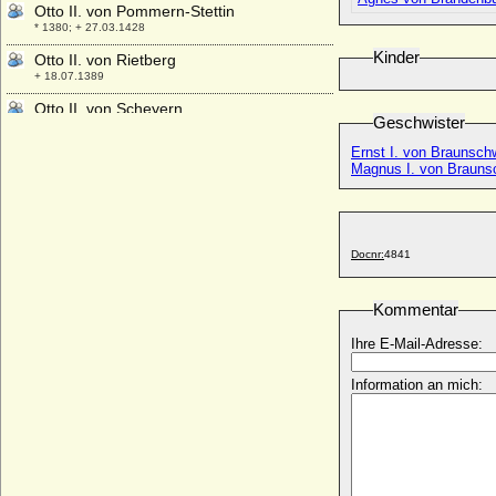
Otto II. von Pommern-Stettin
* 1380; + 27.03.1428
Kinder
Otto II. von Rietberg
+ 18.07.1389
Otto II. von Scheyern
Geschwister
+ 1122 ?
Ernst I. von Braunsch
Otto II. von Schwaben (Otto I. von
Magnus I. von Brauns
Lothringen)
* ca. 995; + 07.09.1047
Otto II. von Solms-Braunfels
* 22.11.1426; + 26.06.1504
Docnr:
4841
Otto II. von Zutphen (Otto II. der Reiche
von Zütphen)
Kommentar
* um 1050; + 1113
Otto II., römisch-deutscher Kaiser
Ihre E-Mail-Adresse:
* 955; + 07.12.983
Information an mich:
Otto III. von Anhalt-Bernburg
+ 27.02.1404
Otto III. von Bentheim
* vor 06.03.1324; + nach 05.11.1379
Otto III. von Brandenburg, Markgraf (Otto