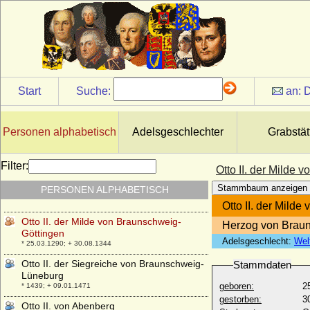
Otto I. von Rietberg
* vor 1293; + 31.12.1347
Otto I. von Scheyern
+ 04.12.1072 ? (1078)
Otto I. von Schwerin-Wittenburg
+ 14.01.1357
Start
Suche:
an:
D
Otto I. von Solms-Braunfels
+ nach 05.03.1410
Otto I. von Tecklenburg
Personen alphabetisch
Adelsgeschlechter
Grabstät
* um 1185; + 11.09.1263
Otto I. zu Solms-Laubach
Filter:
Otto II. der Milde
* 11.05.1496; + 14.05.1522
Stammbaum anzeigen
PERSONEN ALPHABETISCH
Otto I., römisch-deutscher Kaiser
* 23.11.912; + 07.05.973
Otto II. der Mild
Otto II. der Milde von Braunschweig-
Herzog von Brau
Göttingen
Adelsgeschlecht:
Wel
* 25.03.1290; + 30.08.1344
Otto II. der Siegreiche von Braunschweig-
Stammdaten
Lüneburg
geboren:
2
* 1439; + 09.01.1471
gestorben:
3
Otto II. von Abenberg