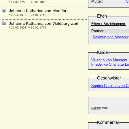
Mutter:
C
* 17.04.1753; + 25.04.1810
Johanna Katharina von Montfort
* 09.10.1678; + 26.01.1759
Ehen
Johanna Katharina von Waldburg-Zeil
Ehen / Beziehungen:
* 22.05.1658; + 10.02.1732
Partner
Johanna Lucretia Luise von der Goltz
Valentin von Massow
(a.d.H. Mittenfelde)
+ 1740
Kinder
Johanna Luise von der Lütke
* 21.05.1653; + keine Daten
Valentin von Massow
Friederike Charlotte 
Johanna Luise von Milsonneau
* 09.10.1749; + 16.06.1785
Geschwister
Johanna Luise von Oertzen
* 1740 (?); + 1792
Sophie Caroline von C
Johanna Luise von Wulffen
* 17.11.1713; + 29.06.1735
Johanna Lydl von Mayenburg
Docnr:
16083
* ca. 1530; + unbekannt
Johanna Magdalena von Hanau-
Lichtenberg
Kommentar
* 18.12.1660; + 21.08.1715