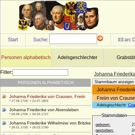
Johanna Elisabeth von Raschkau
* 30.09.1733; + nach 1769 (?)
Johanna Elisabeth von Schleswig-
Holstein-Gottorp
* 24.10.1712; + 30.05.1760
Johanna Elisabeth von Schönburg auf
Start
Suche:
an:
D
Wesel
* ?; + 21.03.1664
Johanna Elisabeth von Steinwehr
Personen alphabetisch
Adelsgeschlechter
Grabstät
* ?; + 31.01.1756
Johanna Elisabeth zur Lippe-Detmold
Filter:
Johanna Friederika
* 06.08.1653; + 05.04.1690
Stammbaum anzeigen
PERSONEN ALPHABETISCH
Johanna Festetics von Tolna
* 15.06.1830; + 09.03.1884
Johanna Friederik
Johanna Friederika von Crausen, Freiin
Freiin von Craus
* 27.09.1726; + 24.07.1803
Adelsgeschlecht:
Cra
Johanna Friederike von Alvensleben
* 09.08.1709; + 04.05.1727
Stammdaten
Johanna Friederike Wilhelmine von Britzke
geboren:
2
* 29.01.1736; + 29.03.1790
gestorben:
2