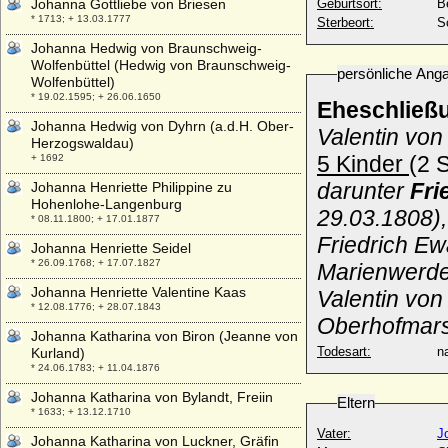
Johanna Gottliebe von Briesen
Geburtsort:
B
* 1713; + 13.03.1777
Sterbeort:
S
Johanna Hedwig von Braunschweig-
Wolfenbüttel (Hedwig von Braunschweig-
persönliche Ang
Wolfenbüttel)
* 19.02.1595; + 26.06.1650
Eheschließ
Johanna Hedwig von Dyhrn (a.d.H. Ober-
Valentin vo
Herzogswaldau)
5 Kinder
(2 
+ 1692
darunter
Fri
Johanna Henriette Philippine zu
Hohenlohe-Langenburg
29.03.1808),
* 08.11.1800; + 17.01.1877
Friedrich E
Johanna Henriette Seidel
* 26.09.1768; + 17.07.1827
Marienwerde
Johanna Henriette Valentine Kaas
Valentin von
* 12.08.1776; + 28.07.1843
Oberhofmars
Johanna Katharina von Biron (Jeanne von
Todesart:
na
Kurland)
* 24.06.1783; + 11.04.1876
Johanna Katharina von Bylandt, Freiin
Eltern
* 1633; + 13.12.1710
Vater:
J
Johanna Katharina von Luckner, Gräfin