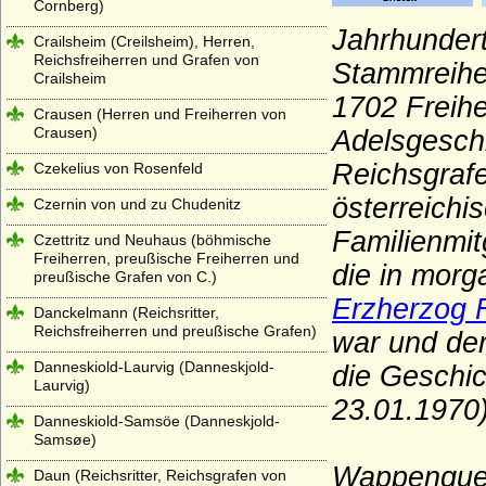
Cornberg)
Jahrhundert
Crailsheim (Creilsheim), Herren,
Reichsfreiherren und Grafen von
Stammreihe 
Crailsheim
1702 Freih
Crausen (Herren und Freiherren von
Crausen)
Adelsgesch
Reichsgrafe
Czekelius von Rosenfeld
österreichi
Czernin von und zu Chudenitz
Familienmit
Czettritz und Neuhaus (böhmische
Freiherren, preußische Freiherren und
die in morg
preußische Grafen von C.)
Erzherzog 
Danckelmann (Reichsritter,
Reichsfreiherren und preußische Grafen)
war und de
Danneskiold-Laurvig (Danneskjold-
die Geschic
Laurvig)
23.01.1970
Danneskiold-Samsöe (Danneskjold-
Samsøe)
Wappenquel
Daun (Reichsritter, Reichsgrafen von