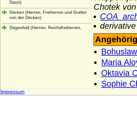
Daun)
Chotek von
Decken (Herren, Freiherren und Grafen
COA_arch
von der Decken)
derivativ
Degenfeld (Herren, Reichsfreiherren,
Reichsgrafen von Degenfeld)
Angehörig
della Torre (Torriani, von Thurn)
Bohuslaw
de la Motte Fouqué (Adelsfamilie de la
Motte Fouqué)
Maria Al
Dessewffy von Czernek und Tarkeö
Oktavia 
(Freiherren, Grafen)
Sophie C
Dewitz
Impressum
Diepenbroick (Reichsfreiherren,
Freiherren, Reichsgrafen und Grafen von
Diepenbroick)
Dieskau (Herren von Dieskau, auch
Freiherren von Dieskau)
Dietrichstein