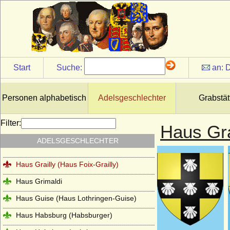
Haus Flandern (Balduine)
Haus Frankreich-Artois
Haus Frankreich-Courtenay (Maison
capétienne de Courtenay)
Haus Frankreich-Dreux
Start
Suche:
an:
D
Haus Frankreich-Évreux
Haus Frankreich-Vermandois
Personen alphabetisch
Adelsgeschlechter
Grabstät
Haus Fürstenberg (Fürstenhaus)
Filter:
Haus Gra
Haus Gediminas (Gediminiden)
ADELSGESCHLECHTER
Haus Gonzaga
Haus Grailly (Haus Foix-Grailly)
Haus Grimaldi
Haus Guise (Haus Lothringen-Guise)
Haus Habsburg (Habsburger)