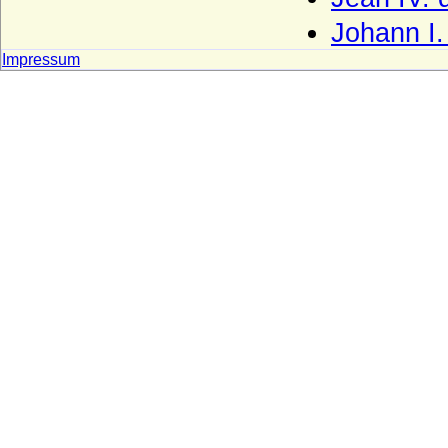
Haus Oldenburg
Johann I.
Haus Orléans-Longueville
Impressum
Haus Petrovic-Njego?
Haus Plantagenet
Haus Poniatowski
Haus Pückler
Haus Radziwill
Haus Rappoltstein (Herren zu
Rappoltstein)
Haus Reuß (Reuss)
Haus Rietberg (Grafen von Rietberg)
Haus Rohan (Maison de Rohan)
Haus Runkel
Haus Sachsen-Coburg und Gotha
(Wettiner)