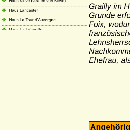
Haus Kleve (Grafen von Kleve)
Grailly im 
Haus Lancaster
Grunde erfo
Haus La Tour d'Auvergne
Foix, wodu
Haus La Trémoille
französisch
Haus Leiningen
Lehnsherrsc
Haus Liechtenstein
Nachkommen
Haus Ligne (Maison de Ligne)
Ehefrau, al
Haus Limburg-Arlon
Haus Lippe
Haus Löwenstein-Wertheim (Seitenlinie
der Wittelsbacher)
Haus Loon (Grafen von Loon, Grafen von
Looz, Grafen von Rieneck)
Haus Lothringen-Mercoeur
Angehörig
Haus Lothringen-Vaudemont