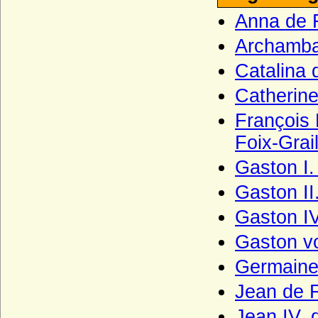
Haus Lusignan
Anna de 
Haus Luxemburg (Haus Limburg-
Archamba
Luxemburg)
Catalina 
Haus Luxemburg-Ligny
Catherine
Haus Manderscheid (Herren und Grafen
von Manderscheid)
François
Haus Melun
Foix-Grail
Haus Merode (Maison de Merode)
Gaston I.
Haus Montfort-l'Amaury
Gaston II
Haus Montmorency (Maison de
Montmorency)
Gaston IV
Haus Namur
Gaston vo
Haus Nassau (Ottonische Linie)
Germaine
Haus Nassau (Walramische Linie)
Jean de 
Haus Oettingen
Jean IV. 