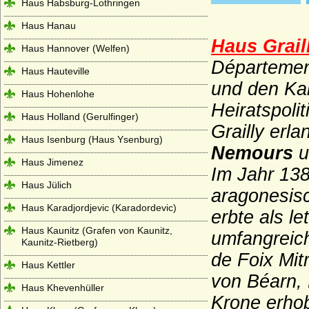
Haus Habsburg-Lothringen
Haus Hanau
Haus Grail
Haus Hannover (Welfen)
Département
Haus Hauteville
und den Ka
Haus Hohenlohe
Heiratspoli
Haus Holland (Gerulfinger)
Grailly erl
Haus Isenburg (Haus Ysenburg)
Nemours
u
Haus Jimenez
Im Jahr 138
Haus Jülich
aragonesisc
Haus Karadjordjevic (Karadordevic)
erbte als l
Haus Kaunitz (Grafen von Kaunitz,
umfangreich
Kaunitz-Rietberg)
de Foix Mit
Haus Kettler
von Béarn, 
Haus Khevenhüller
Krone erho