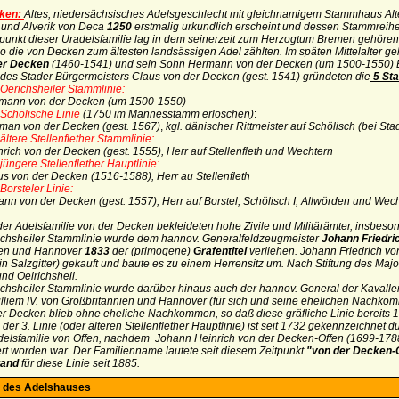
ken:
Altes, niedersächsisches Adelsgeschlecht mit gleichnamigem Stammhaus Al
 und Alverik von Deca
1250
erstmalig urkundlich erscheint und dessen Stammreihe
punkt dieser Uradelsfamilie lag in dem seinerzeit zum Herzogtum Bremen gehör
o die von Decken zum ältesten landsässigen Adel zählten.
Im späten Mittelalter ge
er Decken
(1460-1541) und sein Sohn Hermann von der Decken (um 1500-1550) B
des Stader Bürgermeisters Claus von der Decken (gest. 1541)
gründeten die
5 St
 Oerichsheiler Stammlinie:
mann von der Decken (um 1500-1550)
 Schölische Linie
(1750 im Mannesstamm erloschen)
:
homan von der Decken
(gest. 1567)
,
kgl. dänischer Rittmeister auf Schölisch (bei Sta
 ältere Stellenflether Stammlinie:
inrich von der Decken (gest. 1555), Herr auf Stellenfleth und Wechtern
 jüngere Stellenflether Hauptlinie:
us von der Decken (1516-1588), Herr au Stellenfleth
 Borsteler Linie:
ann von der Decken (gest. 1557), Herr auf Borstel, Schölisch I, Allwörden und Wech
er Adelsfamilie von der Decken bekleideten hohe Zivile und Militärämter, insbes
ichsheiler Stammlinie wurde dem hannov. Generalfeldzeugmeister
Johann Friedri
ien und Hannover
1833
der (primogene)
Grafentitel
verliehen.
Johann Friedrich vo
in Salzgitter) gekauft und baute es zu einem Herrensitz um
.
Nach Stiftung des Major
nd Oelrichsheil.
ichsheiler Stammlinie wurde darüber hinaus auch der hannov. General der Kavalle
lliem IV. von Großbritannien und Hannover (für sich und seine ehelichen Nachko
r Decken blieb ohne eheliche Nachkommen, so daß diese gräfliche Linie bereits 1
er 3. Linie (oder älteren Stellenflether Hauptlinie) ist seit 1732 gekennzeichne
elsfamilie von Offen, nachdem Johann Heinrich von der Decken-Offen (1699-1788
ert worden war. Der Familienname lautete seit diesem Zeitpunkt
"von der Decken-
tand
für diese Linie seit 1885.
 des Adelshauses