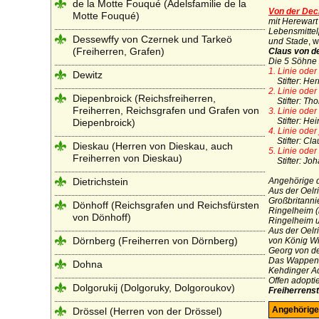
de la Motte Fouqué (Adelsfamilie de la
Von der Dec
Motte Fouqué)
mit Herewart
Lebensmittel
Dessewffy von Czernek und Tarkeö
und Stade
, w
(Freiherren, Grafen)
Claus von d
Die 5 Söhne 
1. Linie oder
Dewitz
Stifter
:
Her
2. Linie
oder
Diepenbroick (Reichsfreiherren,
Stifter: T
Freiherren, Reichsgrafen und Grafen von
3. Linie oder
Stifter: He
Diepenbroick)
4. Linie oder
Stifter: Cla
Dieskau (Herren von Dieskau, auch
5. Linie oder
Freiherren von Dieskau)
Stifter: Joh
Dietrichstein
Angehörige d
Aus der Oelr
Großbritann
Dönhoff (Reichsgrafen und Reichsfürsten
Ringelheim (
von Dönhoff)
Ringelheim u
Aus der Oelr
Dörnberg (Freiherren von Dörnberg)
von König Wi
Georg von de
Das Wappen d
Dohna
Kehdinger Ad
Offen adopti
Dolgorukij (Dolgoruky, Dolgoroukov)
Freiherrens
Angehörige
Drössel (Herren von der Drössel)