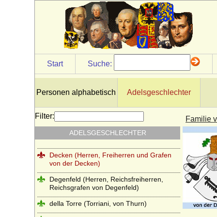
Czernin von und zu Chudenitz
Czettritz und Neuhaus (böhmische
Freiherren, preußische Freiherren und
preußische Grafen von C.)
Danckelmann (Reichsritter,
Start
Suche:
Reichsfreiherren und preußische Grafen)
Danneskiold-Laurvig (Danneskjold-
Laurvig)
Personen alphabetisch
Adelsgeschlechter
Danneskiold-Samsöe (Danneskjold-
Samsøe)
Filter:
Familie 
Daun (Reichsritter, Reichsgrafen von
ADELSGESCHLECHTER
Daun)
Decken (Herren, Freiherren und Grafen
von der Decken)
Degenfeld (Herren, Reichsfreiherren,
Reichsgrafen von Degenfeld)
della Torre (Torriani, von Thurn)