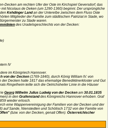
ten-Decken
am rechten Ufer der Oste im Kirchspiel Geversdorf
, d
as
 mit Nicolaus de Deken (um 1290-1360) beginnt. Der ursprüngliche
enden
Kehdinger Land
an der Unterelbe zwischen dem Fluss Oste
hörten Mitglieder der Familie zum städtischen Patriziat in Stade, wo
ürgermeister zu Stade waren.
ammlinien
des Uradelsgeschlechts von der Decken:
de)
tern IV
ondere im Königriech Hannover.
ch von der Decken
(1769-1840), durch König William IV. von
n der Decken hatte 1817 das ehemalige Benediktinerkloster und Gut
ats Ringelheim teilte sich die Oelrichsheiler Linie in die Häuser
rie
Georg
Wilhelm Julius Ludwig von der Decken
am
30.01.1835
mmen) in den
Grafenstand
des Königreichs Hannover erhoben
.
Graf
859 wieder erlosch.
t durch eine Wappenvereinigung der Familien von der Decken und der
) auf Sande, Nienstedten und Schölisch 1732 von der Familie von
Offen"
(bzw. von der Decken, genatt Offen).
Österreichischer