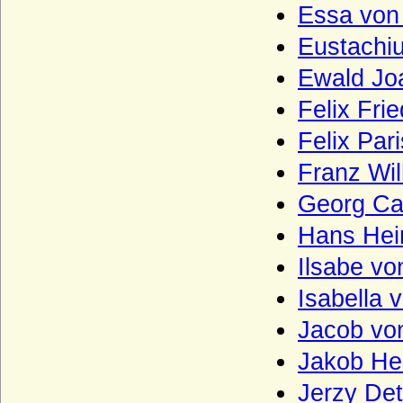
Essa von
Grafen von Berg
Eustachi
Grafen von Clam und Gallas
Ewald Jo
Grafen von der Mark (Haus Mark)
Felix Fri
Grafen von Helfenstein
Felix Par
Grafen von Henneberg
Franz Wi
Grafen von Hohenberg
Grafen von Hoya
Georg Ca
Grafen von Luxemburg aus der Familie
Hans Hei
der Wigeriche (Ardenner Grafen)
Ilsabe v
Grafen von Meran
Isabella 
Grafen von Northeim (Haus Northeim)
Jacob vo
Grafen von Raabs (Grafen von Retz)
Jakob Hei
Grafen von Ravensberg
Jerzy Det
Grafen von Sayn