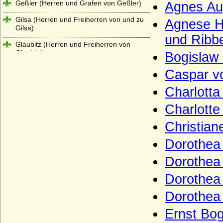
Geßler (Herren und Grafen von Geßler)
Agnes Au
Gilsa (Herren und Freiherren von und zu
Agnese H
Gilsa)
und Ribb
Glaubitz (Herren und Freiherren von
Glaubitz)
Bogislaw
Görne (Herren von Görne)
Caspar v
Goldbeck (Goldbeck und Reinhardt),
Charlott
Herren von Goldbeck
Charlotte
Goltz (Herren, Freiherren und Grafen von
der Goltz)
Christian
Graevenitz (Grävenitz, von)
Dorothea
Grafen von Abenberg
Dorothea
Grafen von Abensberg (Abensberger)
Dorothea
Grafen von Althann
Dorothea
Grafen von Armagnac (Haus Lomagne)
Ernst Bog
Grafen von Bentheim