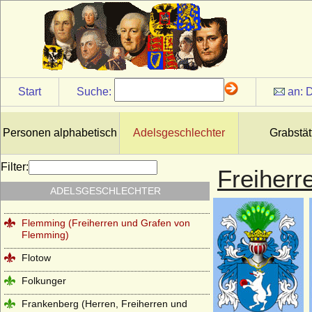
Eulenburg (Freiherren und Grafen zu
Eulenburg, Fürsten zu Eulenburg-
Hertefeld)
Ezzonen
Faber (Freiherren von Faber)
Start
Suche:
an:
D
Familie der Archambault (Ältestes Haus
Bourbon)
Personen alphabetisch
Adelsgeschlechter
Grabstät
Festetics (Festetics von Tolna)
Finck von Finckenstein (Reichsgrafen und
Filter:
Freiherr
Grafen)
ADELSGESCHLECHTER
Flanss (Flanß)
Flemming (Freiherren und Grafen von
Flemming)
Flotow
Folkunger
Frankenberg (Herren, Freiherren und