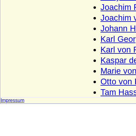
Joachim F
Grafen von Schwerin (Altes Grafenhaus
Schwerin)
Joachim 
Grafen von Sulz
Johann H
Grafen von Tecklenburg
Karl Geor
Grafen von Truhendingen
Karl von
Grafen von Urach
Kaspar d
Grafen von Virneburg
Marie vo
Grafen von Weimar (Gräfliches Haus
Weimar)
Otto von
Grafen von Wernigerode
Tam Hass
Grafen von Wertheim
Impressum
Grafen von Wittgenstein (Grafen von
Battenberg und Wittgenstein)
Grafen zu Stolberg (Gräfliches Haus
Stolberg)