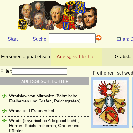
Reichsgrafen)
Windisch-Graetz
Winterfeld (Familie von Winterfeld)
Wittelsbacher
Start
Suche:
an:
D
Wobeser (Herren von Wobeser)
Wolff (Herren von Wolff)
Personen alphabetisch
Adelsgeschlechter
Grabstät
Wolff von Gudenberg
Filter:
Wolff-Metternich
Freiherren, schwe
Wrangel (Herren, Freiherren und Grafen
ADELSGESCHLECHTER
von Wrangel)
Wratislaw von Mitrowicz (Böhmische
Freiherren und Grafen, Reichsgrafen)
Wrbna und Freudenthal
Wrede (bayerisches Adelgeschlecht),
Herren, Reichsfreiherren, Grafen und
Fürsten