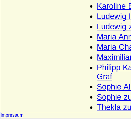
Karoline 
Haus Lusignan
Haus Luxemburg (Haus Limburg-
Ludewig I
Luxemburg)
Ludewig 
Haus Luxemburg-Ligny
Maria An
Haus Manderscheid (Herren und Grafen
von Manderscheid)
Maria Cha
Haus Melun
Maximilia
Haus Merode (Maison de Merode)
Philipp K
Haus Montfort-l'Amaury
Graf
Haus Montmorency (Maison de
Sophie Al
Montmorency)
Sophie z
Haus Namur
Thekla z
Haus Nassau (Ottonische Linie)
Impressum
Haus Nassau (Walramische Linie)
Haus Oettingen