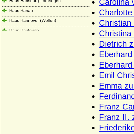
Carolina
Haus Habsburg-Lothringen
Haus Hanau
Charlott
Haus Hannover (Welfen)
Christian
Haus Hauteville
Christin
Haus Hohenlohe
Dietrich 
Haus Holland (Gerulfinger)
Eberhard 
Haus Isenburg (Haus Ysenburg)
Eberhard 
Haus Jimenez
Emil Chri
Haus Jülich
Emma zu 
Haus Karadjordjevic (Karadordevic)
Ferdinan
Haus Kaunitz (Grafen von Kaunitz,
Kaunitz-Rietberg)
Franz Car
Haus Kettler
Franz II.
Haus Khevenhüller
Friederik