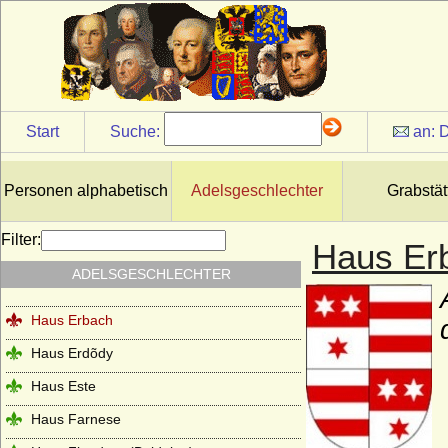
Haus Clary-Aldringen
Haus Courtenay (Älteres Haus Courtenay)
Haus Croy
Haus Czartoryski
Start
Suche:
an:
D
Haus Dampierre
Haus della Rovere
Personen alphabetisch
Adelsgeschlechter
Grabstät
Haus Dunkeld
Filter:
Haus Er
Haus Egmond
ADELSGESCHLECHTER
Haus Enriquez (Casa de Enriquez)
Haus Erbach
Haus Erdõdy
Haus Este
Haus Farnese