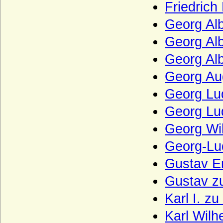
Haus Kleve (Grafen von Kleve)
Friedrich
Haus Lancaster
Georg Alb
Haus La Tour d'Auvergne
Georg Alb
Haus La Trémoille
Georg Alb
Haus Leiningen
Georg Au
Haus Liechtenstein
Georg Lud
Haus Ligne (Maison de Ligne)
Georg Lud
Haus Limburg-Arlon
Georg Wi
Haus Lippe
Georg-Lu
Haus Löwenstein-Wertheim (Seitenlinie
der Wittelsbacher)
Gustav E
Haus Loon (Grafen von Loon, Grafen von
Gustav z
Looz, Grafen von Rieneck)
Karl I. z
Haus Lothringen-Mercoeur
Karl Wilh
Haus Lothringen-Vaudemont